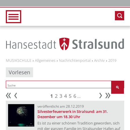
Zur Hauptnavigation
Zum Inhalt
MUSIKSCHULE
Allgemeines
Nachrichtenportal
Archiv
2019
Vorlesen
1
2
3
4
5
6
...
Anfang
zurück
weiter
Ende
veröffentlicht am 28.12.2019
Silvesterfeuerwerk in Stralsund: am 31.
Dezember um 18.30 Uhr
Es ist zu einer schönen Tradition geworden, sich
mit der ganzen Familie im Stralsunder Hafen auf