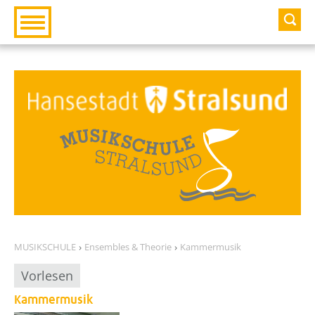
Zur Hauptnavigation
Zum Inhalt
MUSIKSCHULE
Ensembles & Theorie
Kammermusik
Vorlesen
Kammermusik