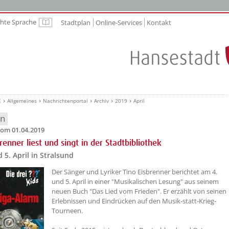
chte Sprache
Stadtplan
Online-Services
Kontakt
Leichte Sprache
E
Allgemeines
Nachrichtenportal
Archiv
2019
April
en
om 01.04.2019
renner liest und singt in der Stadtbibliothek
 5. April in Stralsund
Der Sänger und Lyriker Tino Eisbrenner berichtet am 4.
und 5. April in einer "Musikalischen Lesung" aus seinem
neuen Buch "Das Lied vom Frieden". Er erzählt von seinen
Erlebnissen und Eindrücken auf den Musik-statt-Krieg-
Tourneen.