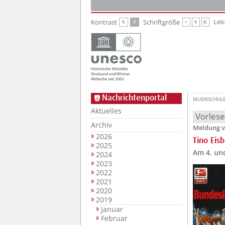
Zur Hauptnavigation
Zum Inhalt
Lei
Kontrast
Schriftgröße
K
K
K
K
K
Nachrichtenportal
MUSIKSCHUL
Aktuelles
Vorles
Archiv
Meldung v
2026
Tino Eisb
2025
Am 4. und
2024
2023
2022
2021
2020
2019
Januar
Februar