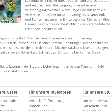
Seit Ende 2015 reist er durch Deutschland und Osteuropa
und setzt sich mit Überzeugung für eine bessere
Verständigung zwischen Westeuropa und Russland ein.
Viele Male bereiste er Russland, Georgien, Belarus, Polen
und Tschechien, sprach mit interessanten Menschen über
Heimat, Geschichte und Deutschland und verarbeitete die
Erlebnisse in seiner Musik.
ographische Buch “Das Lied vom Frieden“ erschien zur Leipziger
2019 in deutscher und russischer Sprache und bringt Eisbrenner auf eine
ale Lesereise, bei der er in der Stadtbibliothek Stralsund lesen und singen
 auf ein persönliches Gespräch mit dem Songschreiber können Sie sich
lische Lesung in der Stadtbibliothek beginnt an beiden Tagen um 19.30
ntritt kostet 14 Euro.
ere Gäste
Für unsere Investoren
Für unsere St
szentrale
Wirtschaftsförderung
Hochschule Stra
fte
Immobilien
GutscheinCard