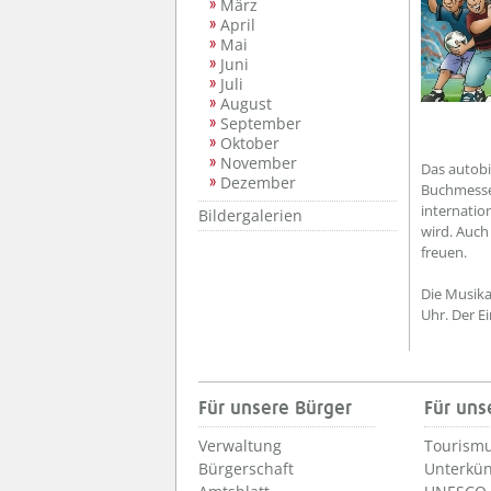
März
April
Mai
Juni
Juli
August
September
Oktober
November
Das autobi
Dezember
Buchmesse 
internation
Bildergalerien
wird. Auch
freuen.
Die Musika
Uhr. Der Ei
Für unsere Bürger
Für uns
Verwaltung
Tourismu
Bürgerschaft
Unterkün