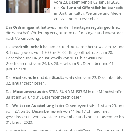
vom 23. Dezember bis 02. Januar 2020,
die
Kultur und Öffentlichkeitsarbeit
im Amt für Kultur, Welterbe und Medien
am 27. und 30. Dezember.
Das
Ordnungsamt
hat zwischen den Feiertagen regulär geöffnet,
die Wirtschaftsförderung vergibt Termine für Bürger und Investoren
nach Vereinbarung.
Die
Stadtbibliothek
hat am 27. und 30. Dezember sowie am 02. und
3. Januar jeweils von 10:00 bis 20:00 Uhr, geöffnet, dazu am 28.
Dezember und 04. Januar jeweils von 10:00 bis 14:00 Uhr.
Geschlossen ist vom 24. bis 26. sowie am 31. Dezember und 01.
Januar 2020.
Die
Musikschule
und das
Stadtarchiv
sind vom 23. Dezember bis
02. Januar geschlossen.
Das
Museumshaus
des STRALSUND MUSEUM in der Mönchstraße
38 ist am 24. und 31. Dezember geschlossen.
Die
Welterbe-Ausstellung
in der Ossenreyerstraße 1 ist am 23. und
vom 27. bis 30. Dezember jeweils von 11 bis 17 Uhr geöffnet,
geschlossen ist vom 24. bis 26. Dezember und vom 31. Dezember bis
01. Januar 2020.
Der
Zoo
hat jeden Tag von 10 bis 16 Uhr geöffnet, außer am 24. und