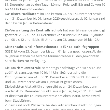
31. Dezember, an beiden Tagen können Polarwolf, Bär und Co von 10
bis 14 Uhr besucht werden.
Das
Bistro "Delikater"
im Zoo ist vom 23. bis 27. Dezember sowie
vom 31. Dezember bis 01. Januar 2020 geschlossen, ab 02. Januar sind
dann bis 19. Januar Betriebsferien.
Die
Verwaltung des Zentralfriedhofs
hat zum Jahresende wie folgt
geöffnet: 23., 27. und 30. Dezember von 08 bis 12 Uhr, am 02. Januar
von 08 bis 12 und 13 bis 15 Uhr und am 03. Januar von 08 bis 12 Uhr.
Die
Kontakt- und Informationsstelle für Selbsthilfegruppen
(KISS) ist vom 23. Dezember bis zum 01. Januar geschlossen. Ab dem
02. Januar stehen die Mitarbeiterinnen wieder zu den gewohnten
Sprechzeiten zur Verfügung.
Die
Tourismuszentrale
ist montags bis freitags von 10 bis 17 Uhr
geöffnet, samstags von 10 bis 14 Uhr. Geändert sind die
Öffnungszeiten am 24. und 31. Dezember auf 10 bis 13 Uhr, am 25.
und 26. Dezember sowie am 1. Januar ist geschlossen.
Die beliebten Altstadtführungen gibt es am 24. Dezember, dann
wieder ab 27. Dezember bis inklusive 4. Januar, täglich 11 Uhr. Treff
ist direkt vor der Tourismuszentrale am Alten Markt, bezahlt wird
beim Stadtführer.
Zudem sind noch Plätze frei bei den kulinarischen Stadtführungen
am 23. Dezember und am 3. Januar jeweils 16°° Uhr, die