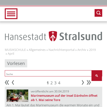
Zur Hauptnavigation
Zum Inhalt
MUSIKSCHULE
Allgemeines
Nachrichtenportal
Archiv
2019
April
Vorlesen
1
2
3
4
Anfang
zurück
weiter
Ende
veröffentlicht am 30.04.2019
Marinemuseum auf der Insel Dänholm öffnet
ab 1. Mai seine Tore
Am 1. Mai läutet das Marinemuseum die warmen Monate ein und