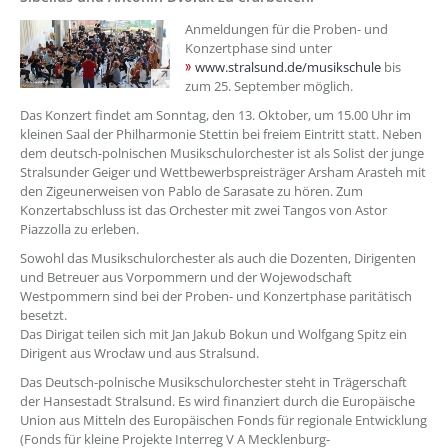
Anmeldungen für die Proben- und
Konzertphase sind unter
www.stralsund.de/musikschule
bis
zum 25. September möglich.
Das Konzert findet am Sonntag, den 13. Oktober, um 15.00 Uhr im
kleinen Saal der Philharmonie Stettin bei freiem Eintritt statt. Neben
dem deutsch-polnischen Musikschulorchester ist als Solist der junge
Stralsunder Geiger und Wettbewerbspreisträger Arsham Arasteh mit
den Zigeunerweisen von Pablo de Sarasate zu hören. Zum
Konzertabschluss ist das Orchester mit zwei Tangos von Astor
Piazzolla zu erleben.
Sowohl das Musikschulorchester als auch die Dozenten, Dirigenten
und Betreuer aus Vorpommern und der Wojewodschaft
Westpommern sind bei der Proben- und Konzertphase paritätisch
besetzt.
Das Dirigat teilen sich mit Jan Jakub Bokun und Wolfgang Spitz ein
Dirigent aus Wrocław und aus Stralsund.
Das Deutsch-polnische Musikschulorchester steht in Trägerschaft
der Hansestadt Stralsund. Es wird finanziert durch die Europäische
Union aus Mitteln des Europäischen Fonds für regionale Entwicklung
(Fonds für kleine Projekte Interreg V A Mecklenburg-