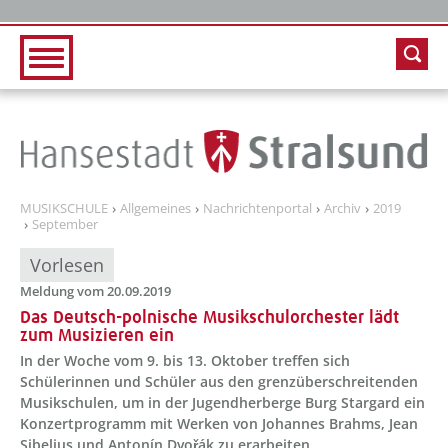
Zur Hauptnavigation
Zum Inhalt
MUSIKSCHULE
Allgemeines
Nachrichtenportal
Archiv
2019
September
Vorlesen
Meldung vom 20.09.2019
Das Deutsch-polnische Musikschulorchester lädt
zum Musizieren ein
In der Woche vom 9. bis 13. Oktober treffen sich
Schülerinnen und Schüler aus den grenzüberschreitenden
Musikschulen, um in der Jugendherberge Burg Stargard ein
Konzertprogramm mit Werken von Johannes Brahms, Jean
Sibelius und Antonín Dvořák zu erarbeiten.