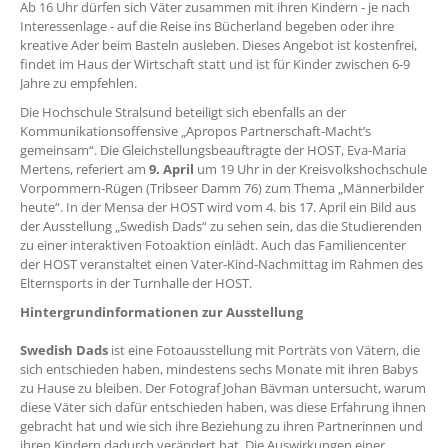
Ab 16 Uhr dürfen sich Väter zusammen mit ihren Kindern - je nach
Interessenlage - auf die Reise ins Bücherland begeben oder ihre
kreative Ader beim Basteln ausleben. Dieses Angebot ist kostenfrei,
findet im Haus der Wirtschaft statt und ist für Kinder zwischen 6-9
Jahre zu empfehlen.
Die Hochschule Stralsund beteiligt sich ebenfalls an der
Kommunikationsoffensive „Apropos Partnerschaft-Macht’s
gemeinsam“. Die Gleichstellungsbeauftragte der HOST, Eva-Maria
Mertens, referiert am
9. April
um 19 Uhr in der Kreisvolkshochschule
Vorpommern-Rügen (Tribseer Damm 76) zum Thema „Männerbilder
heute“. In der Mensa der HOST wird vom 4. bis 17. April ein Bild aus
der Ausstellung „Swedish Dads“ zu sehen sein, das die Studierenden
zu einer interaktiven Fotoaktion einlädt. Auch das Familiencenter
der HOST veranstaltet einen Vater-Kind-Nachmittag im Rahmen des
Elternsports in der Turnhalle der HOST.
Hintergrundinformationen zur Ausstellung
Swedish Dads
ist eine Fotoausstellung mit Porträts von Vätern, die
sich entschieden haben, mindestens sechs Monate mit ihren Babys
zu Hause zu bleiben. Der Fotograf Johan Bävman untersucht, warum
diese Väter sich dafür entschieden haben, was diese Erfahrung ihnen
gebracht hat und wie sich ihre Beziehung zu ihren Partnerinnen und
ihren Kindern dadurch verändert hat. Die Auswirkungen einer