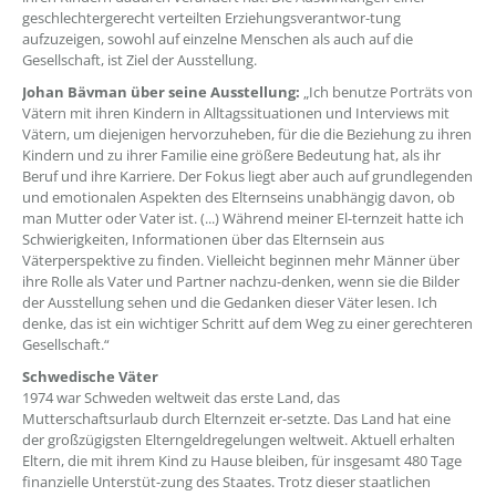
geschlechtergerecht verteilten Erziehungsverantwor-tung
aufzuzeigen, sowohl auf einzelne Menschen als auch auf die
Gesellschaft, ist Ziel der Ausstellung.
Johan Bävman über seine Ausstellung:
„Ich benutze Porträts von
Vätern mit ihren Kindern in Alltagssituationen und Interviews mit
Vätern, um diejenigen hervorzuheben, für die die Beziehung zu ihren
Kindern und zu ihrer Familie eine größere Bedeutung hat, als ihr
Beruf und ihre Karriere. Der Fokus liegt aber auch auf grundlegenden
und emotionalen Aspekten des Elternseins unabhängig davon, ob
man Mutter oder Vater ist. (...) Während meiner El-ternzeit hatte ich
Schwierigkeiten, Informationen über das Elternsein aus
Väterperspektive zu finden. Vielleicht beginnen mehr Männer über
ihre Rolle als Vater und Partner nachzu-denken, wenn sie die Bilder
der Ausstellung sehen und die Gedanken dieser Väter lesen. Ich
denke, das ist ein wichtiger Schritt auf dem Weg zu einer gerechteren
Gesellschaft.“
Schwedische Väter
1974 war Schweden weltweit das erste Land, das
Mutterschaftsurlaub durch Elternzeit er-setzte. Das Land hat eine
der großzügigsten Elterngeldregelungen weltweit. Aktuell erhalten
Eltern, die mit ihrem Kind zu Hause bleiben, für insgesamt 480 Tage
finanzielle Unterstüt-zung des Staates. Trotz dieser staatlichen