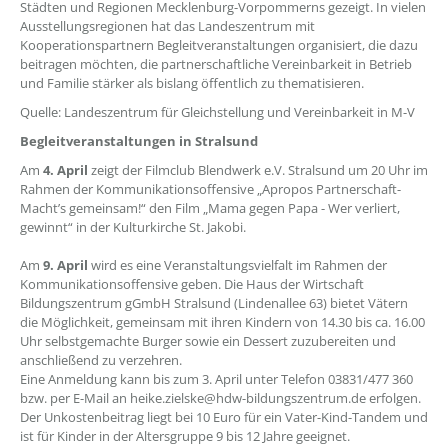
Städten und Regionen Mecklenburg-Vorpommerns gezeigt. In vielen
Ausstellungsregionen hat das Landeszentrum mit
Kooperationspartnern Begleitveranstaltungen organisiert, die dazu
beitragen möchten, die partnerschaftliche Vereinbarkeit in Betrieb
und Familie stärker als bislang öffentlich zu thematisieren.
Quelle: Landeszentrum für Gleichstellung und Vereinbarkeit in M-V
Begleitveranstaltungen in Stralsund
Am
4. April
zeigt der Filmclub Blendwerk e.V. Stralsund um 20 Uhr im
Rahmen der Kommunikationsoffensive „Apropos Partnerschaft-
Macht’s gemeinsam!“ den Film „Mama gegen Papa - Wer verliert,
gewinnt“ in der Kulturkirche St. Jakobi.
Am
9. April
wird es eine Veranstaltungsvielfalt im Rahmen der
Kommunikationsoffensive geben. Die Haus der Wirtschaft
Bildungszentrum gGmbH Stralsund (Lindenallee 63) bietet Vätern
die Möglichkeit, gemeinsam mit ihren Kindern von 14.30 bis ca. 16.00
Uhr selbstgemachte Burger sowie ein Dessert zuzubereiten und
anschließend zu verzehren.
Eine Anmeldung kann bis zum 3. April unter Telefon 03831/477 360
bzw. per E-Mail an heike.zielske@hdw-bildungszentrum.de erfolgen.
Der Unkostenbeitrag liegt bei 10 Euro für ein Vater-Kind-Tandem und
ist für Kinder in der Altersgruppe 9 bis 12 Jahre geeignet.