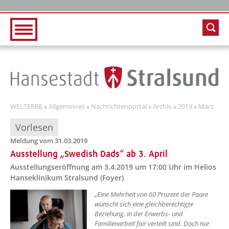
Zur Hauptnavigation
Zum Inhalt
WELTERBE
Allgemeines
Nachrichtenportal
Archiv
2019
März
Vorlesen
Meldung vom 31.03.2019
Ausstellung „Swedish Dads“ ab 3. April
Ausstellungseröffnung am 3.4.2019 um 17:00 Uhr im Helios
Hanseklinikum Stralsund (Foyer)
„Eine Mehrheit von 60 Prozent der Paare
wünscht sich eine gleichberechtigte
Beziehung, in der Erwerbs- und
Familienarbeit fair verteilt sind. Doch nur