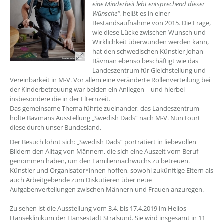
eine Minderheit lebt entsprechend dieser
Wünsche“,
heißt es in einer
Bestandsaufnahme von 2015. Die Frage,
wie diese Lücke zwischen Wunsch und
Wirklichkeit überwunden werden kann,
hat den schwedischen Künstler Johan
Bävman ebenso beschäftigt wie das
Landeszentrum für Gleichstellung und
Vereinbarkeit in M-V. Vor allem eine veränderte Rollenverteilung bei
der Kinderbetreuung war beiden ein Anliegen – und hierbei
insbesondere die in der Elternzeit.
Das gemeinsame Thema führte zueinander, das Landeszentrum
holte Bävmans Ausstellung „Swedish Dads“ nach M-V. Nun tourt
diese durch unser Bundesland.
Der Besuch lohnt sich: „Swedish Dads“ porträtiert in liebevollen
Bildern den Alltag von Männern, die sich eine Auszeit vom Beruf
genommen haben, um den Familiennachwuchs zu betreuen.
Künstler und Organisator*innen hoffen, sowohl zukünftige Eltern als
auch Arbeitgebende zum Diskutieren über neue
Aufgabenverteilungen zwischen Männern und Frauen anzuregen.
Zu sehen ist die Ausstellung vom 3.4. bis 17.4.2019 im Helios
Hanseklinikum der Hansestadt Stralsund. Sie wird insgesamt in 11