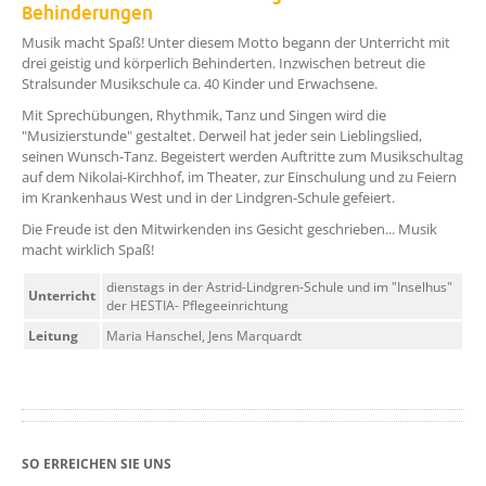
Behinderungen
??? absaetzeOben[1]/titel ???
Musik macht Spaß! Unter diesem Motto begann der Unterricht mit
drei geistig und körperlich Behinderten. Inzwischen betreut die
Stralsunder Musikschule ca. 40 Kinder und Erwachsene.
Mit Sprechübungen, Rhythmik, Tanz und Singen wird die
"Musizierstunde" gestaltet. Derweil hat jeder sein Lieblingslied,
seinen Wunsch-Tanz. Begeistert werden Auftritte zum Musikschultag
auf dem Nikolai-Kirchhof, im Theater, zur Einschulung und zu Feiern
im Krankenhaus West und in der Lindgren-Schule gefeiert.
Die Freude ist den Mitwirkenden ins Gesicht geschrieben... Musik
macht wirklich Spaß!
dienstags in der Astrid-Lindgren-Schule und im "Inselhus"
Unterricht
der HESTIA- Pflegeeinrichtung
Leitung
Maria Hanschel, Jens Marquardt
SO ERREICHEN SIE UNS