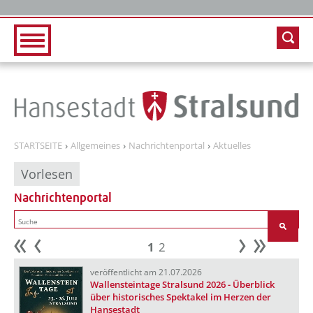
Zur Hauptnavigation
Zum Inhalt
STARTSEITE
Allgemeines
Nachrichtenportal
Aktuelles
Vorlesen
Nachrichtenportal
1
2
Anfang
zurück
weiter
Ende
veröffentlicht am 21.07.2026
Wallensteintage Stralsund 2026 - Überblick
über historisches Spektakel im Herzen der
Hansestadt