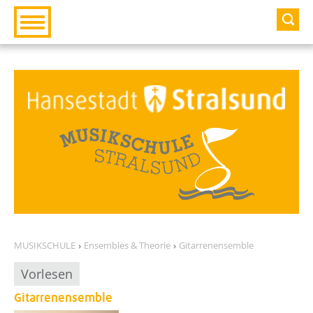
Zur Hauptnavigation
Zum Inhalt
MUSIKSCHULE
Ensembles & Theorie
Gitarrenensemble
Vorlesen
Gitarrenensemble