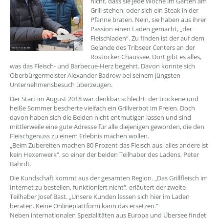
nicht, dass sie jede Woche im Garten am
Grill stehen, oder sich ein Steak in der
Pfanne braten. Nein, sie haben aus ihrer
Passion einen Laden gemacht, „der
Fleischladen“. Zu finden ist der auf dem
Gelände des Tribseer Centers an der
Rostocker Chaussee. Dort gibt es alles,
was das Fleisch- und Barbecue-Herz begehrt. Davon konnte sich
Oberbürgermeister Alexander Badrow bei seinem jüngsten
Unternehmensbesuch überzeugen.
Der Start im August 2018 war denkbar schlecht: der trockene und
heiße Sommer bescherte vielfach ein Grillverbot im Freien. Doch
davon haben sich die Beiden nicht entmutigen lassen und sind
mittlerweile eine gute Adresse für alle diejenigen geworden, die den
Fleischgenuss zu einem Erlebnis machen wollen.
„Beim Zubereiten machen 80 Prozent das Fleisch aus, alles andere ist
kein Hexenwerk“, so einer der beiden Teilhaber des Ladens, Peter
Bahrdt.
Die Kundschaft kommt aus der gesamten Region. „Das Grillfleisch im
Internet zu bestellen, funktioniert nicht“, erläutert der zweite
Teilhaber Josef Bast. „Unsere Kunden lassen sich hier im Laden
beraten. Keine Onlineplattform kann das ersetzen."
Neben internationalen Spezialitäten aus Europa und Übersee findet