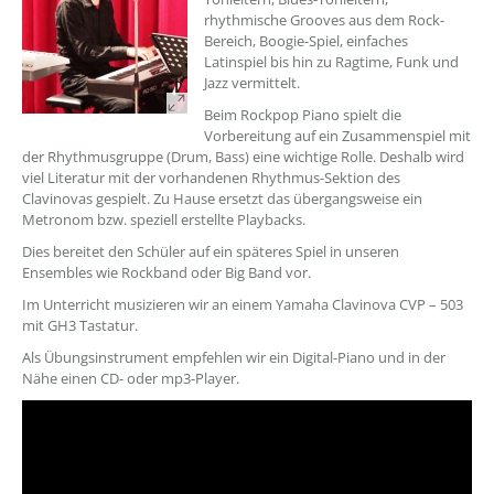
rhythmische Grooves aus dem Rock-
Bereich, Boogie-Spiel, einfaches
Latinspiel bis hin zu Ragtime, Funk und
Jazz vermittelt.
Beim Rockpop Piano spielt die
Vorbereitung auf ein Zusammenspiel mit
der Rhythmusgruppe (Drum, Bass) eine wichtige Rolle. Deshalb wird
viel Literatur mit der vorhandenen Rhythmus-Sektion des
Clavinovas gespielt. Zu Hause ersetzt das übergangsweise ein
Metronom bzw. speziell erstellte Playbacks.
Dies bereitet den Schüler auf ein späteres Spiel in unseren
Ensembles wie Rockband oder Big Band vor.
Im Unterricht musizieren wir an einem Yamaha Clavinova CVP – 503
mit GH3 Tastatur.
Als Übungsinstrument empfehlen wir ein Digital-Piano und in der
Nähe einen CD- oder mp3-Player.