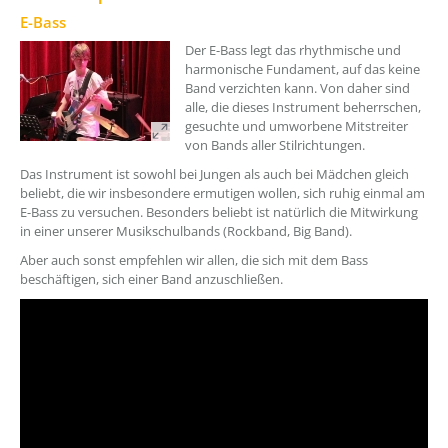
??? absaetzeOben[1]/titel ???
E-Bass
Der E-Bass legt das rhythmische und
harmonische Fundament, auf das keine
Band verzichten kann. Von daher sind
alle, die dieses Instrument beherrschen,
gesuchte und umworbene Mitstreiter
von Bands aller Stilrichtungen.
Das Instrument ist sowohl bei Jungen als auch bei Mädchen gleich
beliebt, die wir insbesondere ermutigen wollen, sich ruhig einmal am
E-Bass zu versuchen. Besonders beliebt ist natürlich die Mitwirkung
in einer unserer Musikschulbands (Rockband, Big Band).
Aber auch sonst empfehlen wir allen, die sich mit dem Bass
beschäftigen, sich einer Band anzuschließen.