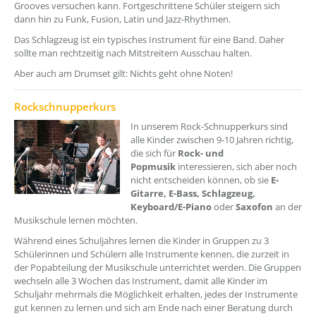
Grooves versuchen kann. Fortgeschrittene Schüler steigern sich
dann hin zu Funk, Fusion, Latin und Jazz-Rhythmen.
Das Schlagzeug ist ein typisches Instrument für eine Band. Daher
sollte man rechtzeitig nach Mitstreitern Ausschau halten.
Aber auch am Drumset gilt: Nichts geht ohne Noten!
??? absaetzeOben[6]/titel ???
Rockschnupperkurs
In unserem Rock-Schnupperkurs sind
alle Kinder zwischen 9-10 Jahren richtig,
die sich für
Rock- und
Popmusik
interessieren, sich aber noch
nicht entscheiden können, ob sie
E-
Gitarre, E-Bass, Schlagzeug,
Keyboard/E-Piano
oder
Saxofon
an der
Musikschule lernen möchten.
Während eines Schuljahres lernen die Kinder in Gruppen zu 3
Schülerinnen und Schülern alle Instrumente kennen, die zurzeit in
der Popabteilung der Musikschule unterrichtet werden. Die Gruppen
wechseln alle 3 Wochen das Instrument, damit alle Kinder im
Schuljahr mehrmals die Möglichkeit erhalten, jedes der Instrumente
gut kennen zu lernen und sich am Ende nach einer Beratung durch