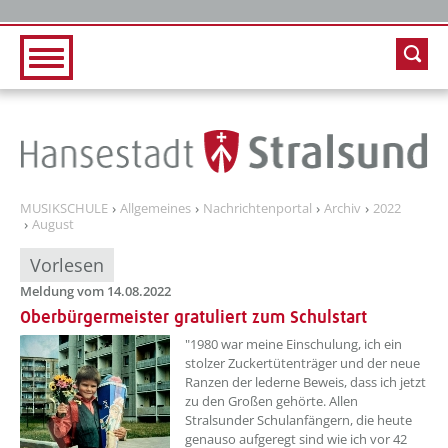
Zur Hauptnavigation
Zum Inhalt
MUSIKSCHULE
Allgemeines
Nachrichtenportal
Archiv
2022
August
Vorlesen
Meldung vom 14.08.2022
Oberbürgermeister gratuliert zum Schulstart
??? absaetzeOben[1]/titel ???
"1980 war meine Einschulung, ich ein
stolzer Zuckertütenträger und der neue
Ranzen der lederne Beweis, dass ich jetzt
zu den Großen gehörte. Allen
Stralsunder Schulanfängern, die heute
genauso aufgeregt sind wie ich vor 42