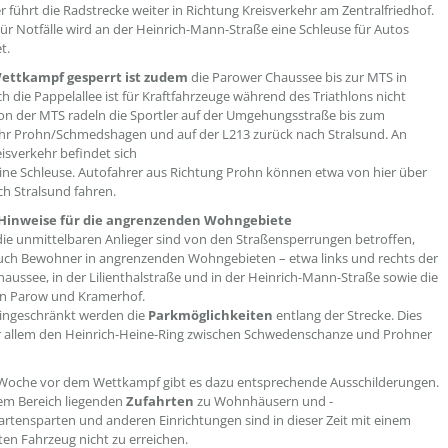
er führt die Radstrecke weiter in Richtung Kreisverkehr am Zentralfriedhof.
ür Notfälle wird an der Heinrich-Mann-Straße eine Schleuse für Autos
t.
ettkampf gesperrt ist zudem
die Parower Chaussee bis zur MTS in
h die Pappelallee ist für Kraftfahrzeuge während des Triathlons nicht
on der MTS radeln die Sportler auf der Umgehungsstraße bis zum
hr Prohn/Schmedshagen und auf der L213 zurück nach Stralsund. An
isverkehr befindet sich
eine Schleuse. Autofahrer aus Richtung Prohn können etwa von hier über
ch Stralsund fahren.
 Hinweise für die angrenzenden Wohngebiete
die unmittelbaren Anlieger sind von den Straßensperrungen betroffen,
uch Bewohner in angrenzenden Wohngebieten – etwa links und rechts der
aussee, in der Lilienthalstraße und in der Heinrich-Mann-Straße sowie die
en Parow und Kramerhof.
eingeschränkt werden die
Parkmöglichkeiten
entlang der Strecke. Dies
or allem den Heinrich-Heine-Ring zwischen Schwedenschanze und Prohner
 Woche vor dem Wettkampf gibt es dazu entsprechende Ausschilderungen.
sem Bereich liegenden
Zufahrten
zu Wohnhäusern und -
artensparten und anderen Einrichtungen sind in dieser Zeit mit einem
ten Fahrzeug nicht zu erreichen.