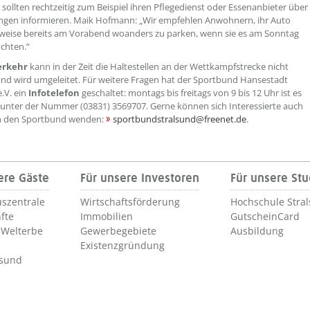
 sollten rechtzeitig zum Beispiel ihren Pflegedienst oder Essenanbieter über
ngen informieren. Maik Hofmann: „Wir empfehlen Anwohnern, ihr Auto
eise bereits am Vorabend woanders zu parken, wenn sie es am Sonntag
chten.“
rkehr
kann in der Zeit die Haltestellen an der Wettkampfstrecke nicht
nd wird umgeleitet. Für weitere Fragen hat der Sportbund Hansestadt
e.V. ein
Infotelefon
geschaltet: montags bis freitags von 9 bis 12 Uhr ist es
 unter der Nummer (03831) 3569707. Gerne können sich Interessierte auch
an den Sportbund wenden:
sportbundstralsund@freenet.de
.
ere Gäste
Für unsere Investoren
Für unsere St
szentrale
Wirtschaftsförderung
Hochschule Stra
fte
Immobilien
GutscheinCard
Welterbe
Gewerbegebiete
Ausbildung
Existenzgründung
lsund