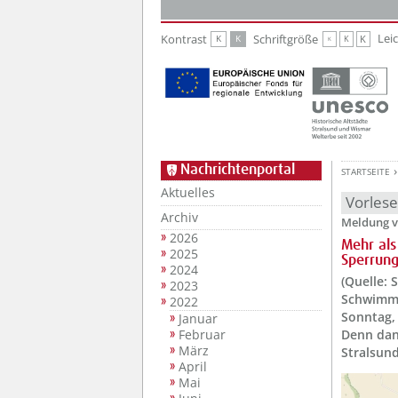
Zur Hauptnavigation
Zum Inhalt
Lei
Kontrast
Schriftgröße
K
K
K
K
K
Nachrichtenportal
STARTSEITE
Aktuelles
Vorles
Archiv
Meldung v
2026
Mehr als
2025
Sperrun
2024
(Quelle: 
2023
Schwimme
2022
Sonntag, 
Januar
Februar
Denn dan
März
Stralsun
April
Mai