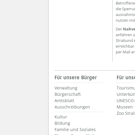
Betroffene
die Sperru
ausnahmsw
nutzen mö
Der
Nahve
anfahren u
Stralsund 
erreichbar
per Mail 
Für unsere Bürger
Für uns
Verwaltung
Tourismu
Bürgerschaft
Unterkün
Amtsblatt
UNESCO-
Ausschreibungen
Museen
Zoo Stra
Kultur
Bildung
Familie und Soziales