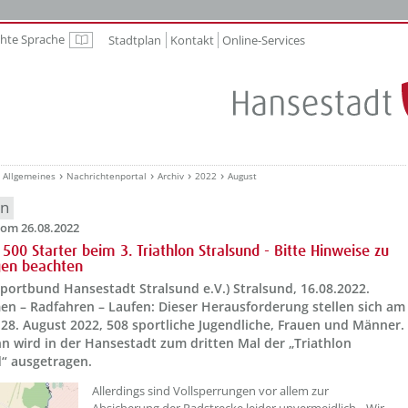
chte Sprache
Stadtplan
Kontakt
Online-Services
Leichte Sprache
Allgemeines
Nachrichtenportal
Archiv
2022
August
en
om 26.08.2022
 500 Starter beim 3. Triathlon Stralsund - Bitte Hinweise zu
gen beachten
Sportbund Hansestadt Stralsund e.V.) Stralsund, 16.08.2022.
n – Radfahren – Laufen: Dieser Herausforderung stellen sich am
28. August 2022, 508 sportliche Jugendliche, Frauen und Männer.
n wird in der Hansestadt zum dritten Mal der „Triathlon
d“ ausgetragen.
??? absaetzeOben[1]/titel ???
Allerdings sind Vollsperrungen vor allem zur