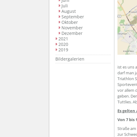
Juni
Juli
August
September
Oktober
November
Dezember
2021
2020
2019
Bildergalerien
ist es uns 
darf man j
Triathlon 
Sportevent
vor allem 
geben. De
Tuttlies. 
Es gelten
Von 7 bis 
Straße am 
zur Schwed