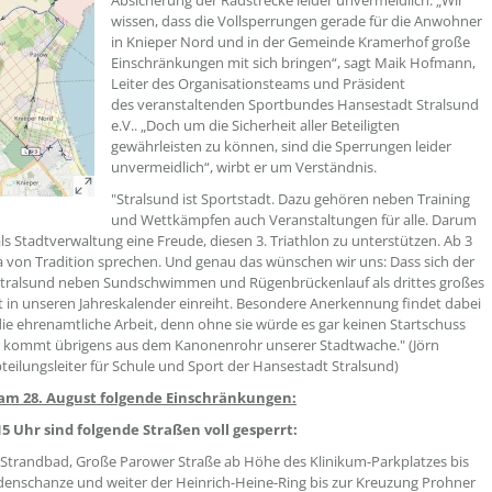
Absicherung der Radstrecke leider unvermeidlich. „Wir
wissen, dass die Vollsperrungen gerade für die Anwohner
in Knieper Nord und in der Gemeinde Kramerhof große
Einschränkungen mit sich bringen“, sagt Maik Hofmann,
Leiter des Organisationsteams und Präsident
des veranstaltenden Sportbundes Hansestadt Stralsund
e.V.. „Doch um die Sicherheit aller Beteiligten
gewährleisten zu können, sind die Sperrungen leider
unvermeidlich“, wirbt er um Verständnis.
"Stralsund ist Sportstadt. Dazu gehören neben Training
und Wettkämpfen auch Veranstaltungen für alle. Darum
als Stadtverwaltung eine Freude, diesen 3. Triathlon zu unterstützen. Ab 3
a von Tradition sprechen. Und genau das wünschen wir uns: Dass sich der
Stralsund neben Sundschwimmen und Rügenbrückenlauf als drittes großes
 in unseren Jahreskalender einreiht. Besondere Anerkennung findet dabei
die ehrenamtliche Arbeit, denn ohne sie würde es gar keinen Startschuss
r kommt übrigens aus dem Kanonenrohr unserer Stadtwache." (Jörn
Abteilungsleiter für Schule und Sport der Hansestadt Stralsund)
 am 28. August folgende Einschränkungen:
15 Uhr sind folgende Straßen voll gesperrt:
Strandbad, Große Parower Straße ab Höhe des Klinikum-Parkplatzes bis
enschanze und weiter der Heinrich-Heine-Ring bis zur Kreuzung Prohner