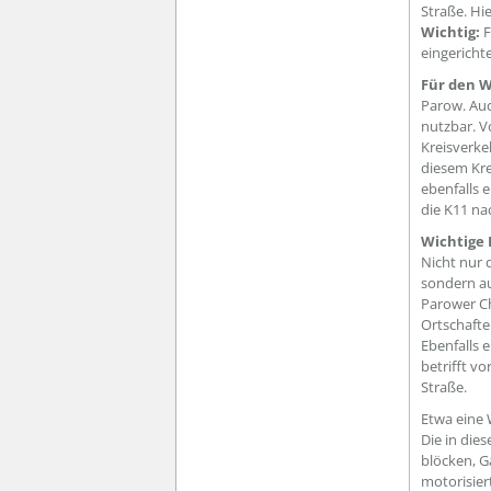
Straße. Hi
Wichtig:
F
eingerichte
Für den W
Parow. Auc
nutzbar. V
Kreisverke
diesem Kre
ebenfalls 
die K11 na
Wichtige
Nicht nur 
sondern a
Parower Ch
Ortschaft
Ebenfalls 
betrifft v
Straße.
Etwa eine
Die in die
blöcken, G
motorisier