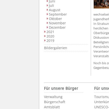
Juni
Juli
August
September
wechselsei
Oktober
Jugendher
November
In Stralsu
Dezember
herzlichen
2021
Oberbürger
2020
Diskussio
2019
Beteiligte
Persönlich
Bildergalerien
Verantwort
Veranstalt
Noch bis z
Gegenbesuc
Für unsere Bürger
Für uns
Verwaltung
Tourismu
Bürgerschaft
Unterkün
Amtsblatt
UNESCO-