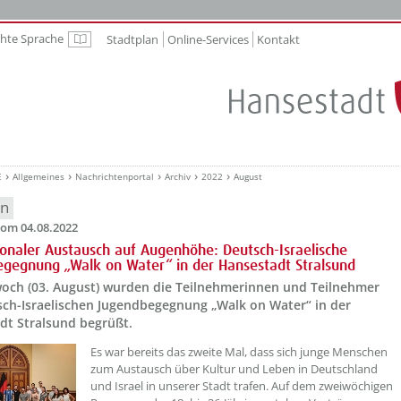
chte Sprache
Stadtplan
Online-Services
Kontakt
Leichte Sprache
E
Allgemeines
Nachrichtenportal
Archiv
2022
August
en
om 04.08.2022
ionaler Austausch auf Augenhöhe: Deutsch-Israelische
gegnung „Walk on Water“ in der Hansestadt Stralsund
och (03. August) wurden die Teilnehmerinnen und Teilnehmer
sch-Israelischen Jugendbegegnung „Walk on Water“ in der
dt Stralsund begrüßt.
??? absaetzeOben[1]/titel ???
Es war bereits das zweite Mal, dass sich junge Menschen
zum Austausch über Kultur und Leben in Deutschland
und Israel in unserer Stadt trafen. Auf dem zweiwöchigen