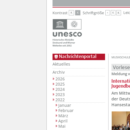
Zur Hauptnavigation
Zum Inhalt
Lei
Kontrast
Schriftgröße
K
K
K
K
K
Nachrichtenportal
MUSIKSCHUL
Aktuelles
Vorles
Archiv
Meldung v
2026
Internat
2025
Jugendbe
2024
Am Mittw
2023
der Deut
2022
Hansesta
Januar
Februar
März
April
Mai