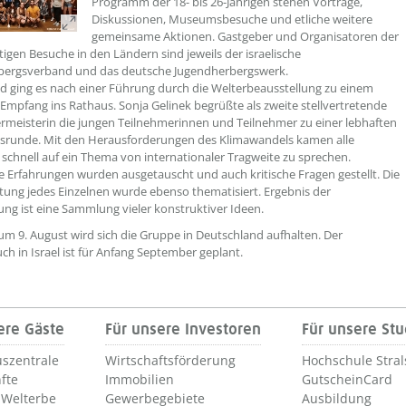
Programm der 18- bis 26-Jährigen stehen Vorträge,
Diskussionen, Museumsbesuche und etliche weitere
gemeinsame Aktionen. Gastgeber und Organisatoren der
tigen Besuche in den Ländern sind jeweils der israelische
bergsverband und das deutsche Jugendherbergswerk.
nd ging es nach einer Führung durch die Welterbeausstellung zu einem
 Empfang ins Rathaus. Sonja Gelinek begrüßte als zweite stellvertretende
meisterin die jungen Teilnehmerinnen und Teilnehmer zu einer lebhaften
nsrunde. Mit den Herausforderungen des Klimawandels kamen alle
n schnell auf ein Thema von internationaler Tragweite zu sprechen.
e Erfahrungen wurden ausgetauscht und auch kritische Fragen gestellt. Die
ung jedes Einzelnen wurde ebenso thematisiert. Ergebnis der
ung ist eine Sammlung vieler konstruktiver Ideen.
um 9. August wird sich die Gruppe in Deutschland aufhalten. Der
h in Israel ist für Anfang September geplant.
ere Gäste
Für unsere Investoren
Für unsere St
szentrale
Wirtschaftsförderung
Hochschule Stra
fte
Immobilien
GutscheinCard
Welterbe
Gewerbegebiete
Ausbildung