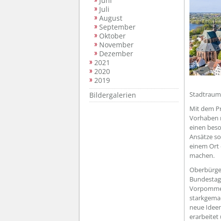
Juni
Juli
August
September
Oktober
November
Dezember
2021
2020
2019
Stadtraum 
Bildergalerien
Mit dem P
Vorhaben m
einen beso
Ansätze so
einem Ort
machen.
Oberbürger
Bundestags
Vorpommern
starkgemac
neue Ideen
erarbeitet