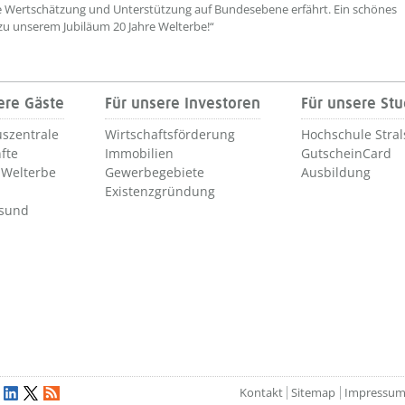
e Wertschätzung und Unterstützung auf Bundesebene erfährt. Ein schönes
u unserem Jubiläum 20 Jahre Welterbe!“
ere Gäste
Für unsere Investoren
Für unsere St
szentrale
Wirtschaftsförderung
Hochschule Stra
fte
Immobilien
GutscheinCard
Welterbe
Gewerbegebiete
Ausbildung
Existenzgründung
lsund
Kontakt
Sitemap
Impressu