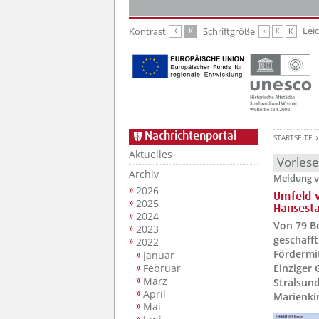
Zur Hauptnavigation
Zum Inhalt
Lei
Kontrast
Schriftgröße
K
K
K
K
K
Nachrichtenportal
STARTSEITE
Aktuelles
Vorles
Archiv
Meldung v
2026
Umfeld v
2025
Hansesta
2024
Von 79 B
2023
geschafft
2022
Fördermi
Januar
Februar
Einziger
März
Stralsund
April
Marienki
Mai