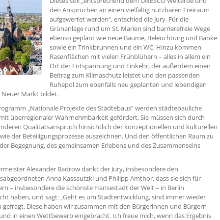
??? absaetzeOben[1]/titel ???
Dieses soll „entsprechend dem UNESCO Welterbe und
den Ansprüchen an einen vielfältig nutzbaren Freiraum
aufgewertet werden“, entschied die Jury. Für die
Grünanlage rund um St. Marien sind barrierefreie Wege
ebenso geplant wie neue Bäume, Beleuchtung und Bänke
sowie ein Trinkbrunnen und ein WC. Hinzu kommen
Rasenflächen mit vielen Frühblühern – alles in allem ein
Ort der Entspannung und Einkehr, der außerdem einen
Beitrag zum Klimaschutz leistet und den passenden
Ruhepol zum ebenfalls neu geplanten und lebendigen
Neuer Markt bildet.
rogramm „Nationale Projekte des Städtebaus“ werden städtebauliche
it überregionaler Wahrnehmbarkeit gefördert. Sie müssen sich durch
nderen Qualitätsanspruch hinsichtlich der konzeptionellen und kulturellen
wie der Beteiligungsprozesse auszeichnen. Und den öffentlichen Raum zu
 der Begegnung, des gemeinsamen Erlebens und des Zusammenseins
meister Alexander Badrow dankt der Jury, insbesondere den
abgeordneten Anna Kassautzki und Philipp Amthor, dass sie sich für
 – insbesondere die schönste Hansestadt der Welt – in Berlin
ht haben, und sagt: „Geht es um Stadtentwicklung, sind immer wieder
 gefragt. Diese haben wir zusammen mit den Bürgerinnen und Bürgern
 und in einen Wettbewerb eingebracht. Ich freue mich, wenn das Ergebnis