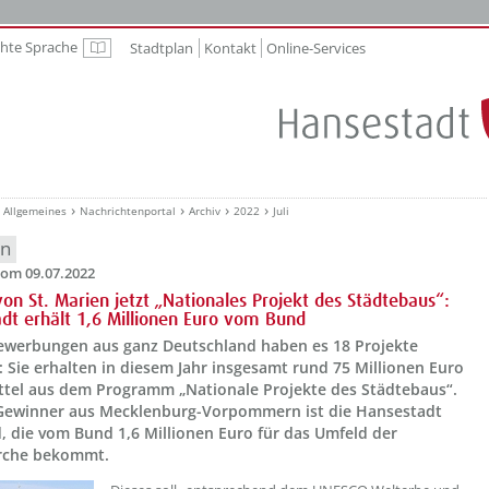
chte Sprache
Stadtplan
Kontakt
Online-Services
Leichte Sprache
Allgemeines
Nachrichtenportal
Archiv
2022
Juli
en
om 09.07.2022
on St. Marien jetzt „Nationales Projekt des Städtebaus“:
dt erhält 1,6 Millionen Euro vom Bund
ewerbungen aus ganz Deutschland haben es 18 Projekte
: Sie erhalten in diesem Jahr insgesamt rund 75 Millionen Euro
ttel aus dem Programm „Nationale Projekte des Städtebaus“.
 Gewinner aus Mecklenburg-Vorpommern ist die Hansestadt
, die vom Bund 1,6 Millionen Euro für das Umfeld der
rche bekommt.