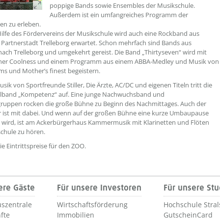
poppige Bands sowie Ensembles der Musikschule.
Außerdem ist ein umfangreiches Programm der
n zu erleben.
ilfe des Fördervereins der Musikschule wird auch eine Rockband aus
 Partnerstadt Trelleborg erwartet. Schon mehrfach sind Bands aus
nach Trelleborg und umgekehrt gereist. Die Band „Thirtyseven“ wird mit
her Coolness und einem Programm aus einem ABBA-Medley und Musik von
s und Mother’s finest begeistern.
sik von Sportfreunde Stiller, Die Ärzte, AC/DC und eigenen Titeln tritt die
lband „Kompetenz“ auf. Eine junge Nachwuchsband und
ruppen rocken die große Bühne zu Beginn des Nachmittages. Auch der
 ist mit dabei. Und wenn auf der großen Bühne eine kurze Umbaupause
wird, ist am Ackerbürgerhaus Kammermusik mit Klarinetten und Flöten
chule zu hören.
ie Eintrittspreise für den ZOO.
ere Gäste
Für unsere Investoren
Für unsere St
szentrale
Wirtschaftsförderung
Hochschule Stra
fte
Immobilien
GutscheinCard