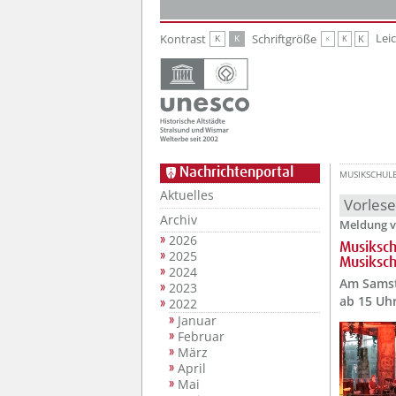
Zur Hauptnavigation
Zum Inhalt
Lei
Kontrast
Schriftgröße
K
K
K
K
K
Nachrichtenportal
MUSIKSCHUL
Aktuelles
Vorles
Archiv
Meldung v
2026
Musiksch
2025
Musiksch
2024
Am Samsta
2023
ab 15 Uhr
2022
Januar
Februar
März
April
Mai