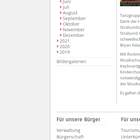
Juni
Juli
August
Tanzgruppe
September
Dank der H
Oktober
Stralsunds
November
Stralsund 
Dezember
schwedisc
2021
Bryan Adam
2020
2019
Mit Rockmu
Musikschu
Bildergalerien
Keyboardg
Kinderchor
notwendig 
der Musiks
Es gelten d
Für unsere Bürger
Für uns
Verwaltung
Tourismu
Bürgerschaft
Unterkün