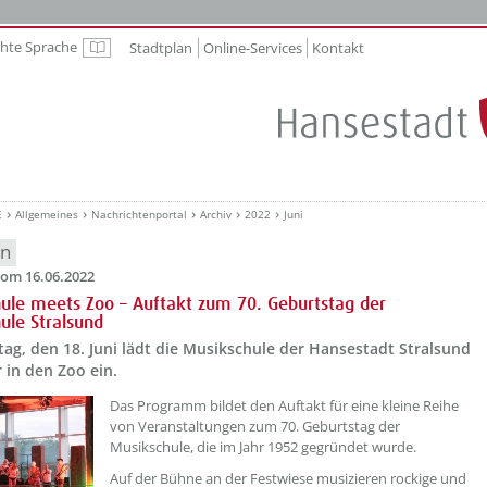
chte Sprache
Stadtplan
Online-Services
Kontakt
Leichte Sprache
E
Allgemeines
Nachrichtenportal
Archiv
2022
Juni
en
om 16.06.2022
ule meets Zoo – Auftakt zum 70. Geburtstag der
ule Stralsund
g, den 18. Juni lädt die Musikschule der Hansestadt Stralsund
 in den Zoo ein.
??? absaetzeOben[1]/titel ???
Das Programm bildet den Auftakt für eine kleine Reihe
von Veranstaltungen zum 70. Geburtstag der
Musikschule, die im Jahr 1952 gegründet wurde.
Auf der Bühne an der Festwiese musizieren rockige und