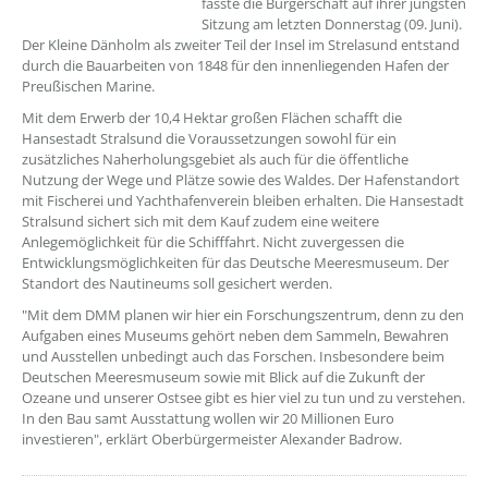
fasste die Bürgerschaft auf ihrer jüngsten
Sitzung am letzten Donnerstag (09. Juni).
Der Kleine Dänholm als zweiter Teil der Insel im Strelasund entstand
durch die Bauarbeiten von 1848 für den innenliegenden Hafen der
Preußischen Marine.
Mit dem Erwerb der 10,4 Hektar großen Flächen schafft die
Hansestadt Stralsund die Voraussetzungen sowohl für ein
zusätzliches Naherholungsgebiet als auch für die öffentliche
Nutzung der Wege und Plätze sowie des Waldes. Der Hafenstandort
mit Fischerei und Yachthafenverein bleiben erhalten. Die Hansestadt
Stralsund sichert sich mit dem Kauf zudem eine weitere
Anlegemöglichkeit für die Schifffahrt. Nicht zuvergessen die
Entwicklungsmöglichkeiten für das Deutsche Meeresmuseum. Der
Standort des Nautineums soll gesichert werden.
"Mit dem DMM planen wir hier ein Forschungszentrum, denn zu den
Aufgaben eines Museums gehört neben dem Sammeln, Bewahren
und Ausstellen unbedingt auch das Forschen. Insbesondere beim
Deutschen Meeresmuseum sowie mit Blick auf die Zukunft der
Ozeane und unserer Ostsee gibt es hier viel zu tun und zu verstehen.
In den Bau samt Ausstattung wollen wir 20 Millionen Euro
investieren", erklärt Oberbürgermeister Alexander Badrow.