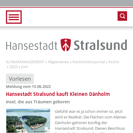
Zur Hauptnavigation
Zum Inhalt
KLIMAMANAGEMENT
Allgemeines
Nachrichtenportal
Archiv
2022
Juni
Vorlesen
Meldung vom 15.06.2022
Hansestadt Stralsund kauft Kleinen Dänholm
Insel, die aus Träumen geboren
??? absaetzeOben[1]/titel ???
Gefühlt war es ja schon immer so, jetzt
wird es Realität: Die Flächen vom Kleinen
Dänholm gehören künftig der
Hansestadt Stralsund. Diesen Beschluss