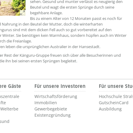
sehen. Gesund und munter verlässt es neugierig den
Beutel und wagt die ersten Sprünge durch seine
begehbare Anlage.
Bis zu einem Alter von 12 Monaten passt es noch für
 Nahrung in den Beutel der Mutter, doch die winterharten
gurus sind mit dem dicken Fell auch so gut vorbereitet auf den
r Winter. Sie benötigen kein Warmhaus, sondern hüpfen auch im Winter
ch die Freianlage.
hren leben die ursprünglichen Australier in der Hansestadt.
er Rest der Känguru-Gruppe freuen sich über alle Besucherinnen und
die ihn bei seinen ersten Sprüngen begleitet.
ere Gäste
Für unsere Investoren
Für unsere St
szentrale
Wirtschaftsförderung
Hochschule Stra
fte
Immobilien
GutscheinCard
Welterbe
Gewerbegebiete
Ausbildung
Existenzgründung
lsund