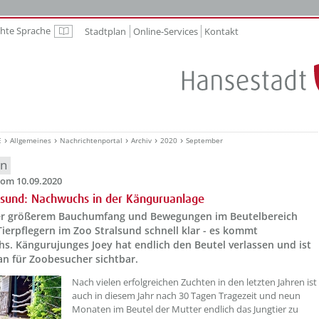
chte Sprache
Stadtplan
Online-Services
Kontakt
Leichte Sprache
E
Allgemeines
Nachrichtenportal
Archiv
2020
September
en
om 10.09.2020
lsund: Nachwuchs in der Känguruanlage
r größerem Bauchumfang und Bewegungen im Beutelbereich
ierpflegern im Zoo Stralsund schnell klar - es kommt
s. Kängurujunges Joey hat endlich den Beutel verlassen und ist
an für Zoobesucher sichtbar.
Nach vielen erfolgreichen Zuchten in den letzten Jahren ist
auch in diesem Jahr nach 30 Tagen Tragezeit und neun
Monaten im Beutel der Mutter endlich das Jungtier zu