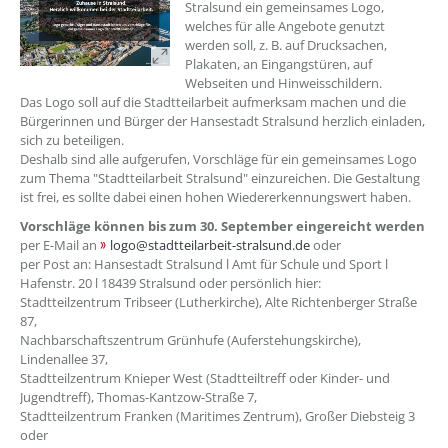
Stralsund ein gemeinsames Logo,
welches für alle Angebote genutzt
werden soll, z. B. auf Drucksachen,
Plakaten, an Eingangstüren, auf
Webseiten und Hinweisschildern.
Das Logo soll auf die Stadtteilarbeit aufmerksam machen und die
Bürgerinnen und Bürger der Hansestadt Stralsund herzlich einladen,
sich zu beteiligen.
Deshalb sind alle aufgerufen, Vorschläge für ein gemeinsames Logo
zum Thema "Stadtteilarbeit Stralsund" einzureichen. Die Gestaltung
ist frei, es sollte dabei einen hohen Wiedererkennungswert haben.
Vorschläge können bis zum 30. September eingereicht werden
per E-Mail an
logo@stadtteilarbeit-stralsund.de
oder
per Post an: Hansestadt Stralsund l Amt für Schule und Sport l
Hafenstr. 20 l 18439 Stralsund oder persönlich hier:
Stadtteilzentrum Tribseer (Lutherkirche), Alte Richtenberger Straße
87,
Nachbarschaftszentrum Grünhufe (Auferstehungskirche),
Lindenallee 37,
Stadtteilzentrum Knieper West (Stadtteiltreff oder Kinder- und
Jugendtreff), Thomas-Kantzow-Straße 7,
Stadtteilzentrum Franken (Maritimes Zentrum), Großer Diebsteig 3
oder