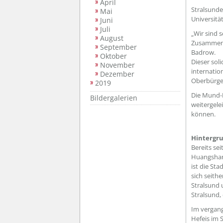
April
Stralsunde
Mai
Universitä
Juni
Juli
„Wir sind 
August
Zusammenha
September
Badrow.
Oktober
Dieser sol
November
internatio
Dezember
Oberbürger
2019
Die Mund-
Bildergalerien
weitergele
können.
Hintergr
Bereits se
Huangshan 
ist die St
sich seith
Stralsund 
Stralsund,
Im vergang
Hefeis im 