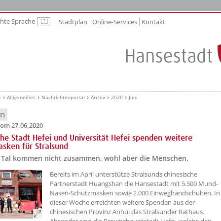
chte Sprache
Stadtplan
Online-Services
Kontakt
Leichte Sprache
E
Allgemeines
Nachrichtenportal
Archiv
2020
Juni
en
om 27.06.2020
che Stadt Hefei und Universität Hefei spenden weitere
sken für Stralsund
 Tal kommen nicht zusammen, wohl aber die Menschen.
Bereits im April unterstütze Stralsunds chinesische
Partnerstadt Huangshan die Hansestadt mit 5.500 Mund-
Nasen-Schutzmasken sowie 2.000 Einweghandschuhen. In
dieser Woche erreichten weitere Spenden aus der
chinesischen Provinz Anhui das Stralsunder Rathaus.