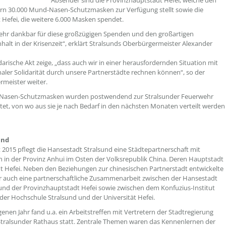
Absender sind die Provinzhauptstadt Hefei, welche den
rn 30.000 Mund-Nasen-Schutzmasken zur Verfügung stellt sowie die
t Hefei, die weitere 6.000 Masken spendet.
sehr dankbar für diese großzügigen Spenden und den großartigen
lt in der Krisenzeit“, erklärt Stralsunds Oberbürgermeister Alexander
idarische Akt zeige, „dass auch wir in einer herausfordernden Situation mit
naler Solidarität durch unsere Partnerstädte rechnen können“, so der
meister weiter.
Nasen-Schutzmasken wurden postwendend zur Stralsunder Feuerwehr
itet, von wo aus sie je nach Bedarf in den nächsten Monaten verteilt werden
und
it 2015 pflegt die Hansestadt Stralsund eine Städtepartnerschaft mit
in der Provinz Anhui im Osten der Volksrepublik China. Deren Hauptstadt
adt Hefei. Neben den Beziehungen zur chinesischen Partnerstadt entwickelte
er auch eine partnerschaftliche Zusammenarbeit zwischen der Hansestadt
und der Provinzhauptstadt Hefei sowie zwischen dem Konfuzius-Institut
 der Hochschule Stralsund und der Universität Hefei.
enen Jahr fand u.a. ein Arbeitstreffen mit Vertretern der Stadtregierung
Stralsunder Rathaus statt. Zentrale Themen waren das Kennenlernen der