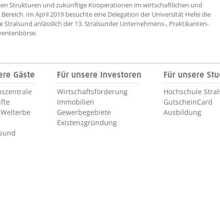
n Strukturen und zukünftige Kooperationen im wirtschaftlichen und
 Bereich. Im April 2019 besuchte eine Delegation der Universität Hefei die
 Stralsund anlässlich der 13. Stralsunder Unternehmens-, Praktikanten-
ventenbörse.
ere Gäste
Für unsere Investoren
Für unsere St
szentrale
Wirtschaftsförderung
Hochschule Stra
fte
Immobilien
GutscheinCard
Welterbe
Gewerbegebiete
Ausbildung
Existenzgründung
lsund