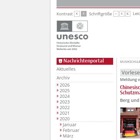
Zur Hauptnavigation
Zum Inhalt
Lei
Kontrast
Schriftgröße
K
K
K
K
K
Nachrichtenportal
MUSIKSCHUL
Aktuelles
Vorles
Archiv
Meldung v
2026
Chinesis
2025
Schutzma
2024
Berg und
2023
2022
2021
2020
Januar
Februar
März