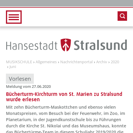
Zur Hauptnavigation
Zum Inhalt
MUSIKSCHULE
Allgemeines
Nachrichtenportal
Archiv
2020
Juni
Vorlesen
Meldung vom 27.06.2020
Bücherturm-Kirchturm von St. Marien zu Stralsund
wurde erlesen
Mit zehn Bücherturm-Maskottchen und ebenso vielen
Monatspreisen, vom Besuch bei der Feuerwehr, im Zoo, im
Planetarium, in der Jugendkunstschule bis zu Führungen
durch die Kirche St. Nikolai und das Museumshaus, konnte
das Büchertürme-Team in diesem Schuljahr 2019/2020 die