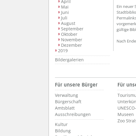
April
Ein neuer 
Mai
Juni
Stadtbibli
Juli
Permalinks
August
vorgemerkt
September
gültige Bi
Oktober
November
Nach Ende 
Dezember
2019
Bildergalerien
Für unsere Bürger
Für uns
Verwaltung
Tourismu
Bürgerschaft
Unterkün
Amtsblatt
UNESCO-
Ausschreibungen
Museen
Zoo Stra
Kultur
Bildung