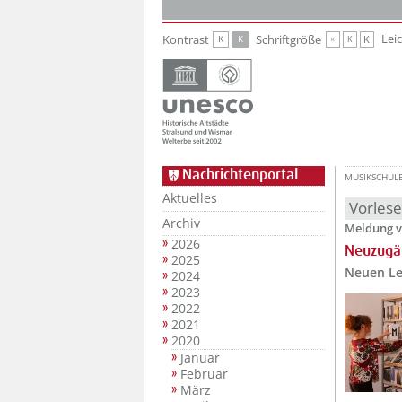
Zur Hauptnavigation
Zum Inhalt
Lei
Kontrast
Schriftgröße
K
K
K
K
K
Nachrichtenportal
MUSIKSCHUL
Aktuelles
Vorles
Archiv
Meldung v
2026
Neuzugän
2025
Neuen Les
2024
2023
2022
2021
2020
Januar
Februar
März