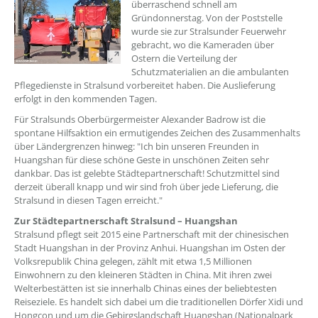
überraschend schnell am
Gründonnerstag. Von der Poststelle
wurde sie zur Stralsunder Feuerwehr
gebracht, wo die Kameraden über
Ostern die Verteilung der
Schutzmaterialien an die ambulanten
Pflegedienste in Stralsund vorbereitet haben. Die Auslieferung
erfolgt in den kommenden Tagen.
Für Stralsunds Oberbürgermeister Alexander Badrow ist die
spontane Hilfsaktion ein ermutigendes Zeichen des Zusammenhalts
über Ländergrenzen hinweg: "Ich bin unseren Freunden in
Huangshan für diese schöne Geste in unschönen Zeiten sehr
dankbar. Das ist gelebte Städtepartnerschaft! Schutzmittel sind
derzeit überall knapp und wir sind froh über jede Lieferung, die
Stralsund in diesen Tagen erreicht."
Zur Städtepartnerschaft Stralsund – Huangshan
Stralsund pflegt seit 2015 eine Partnerschaft mit der chinesischen
Stadt Huangshan in der Provinz Anhui. Huangshan im Osten der
Volksrepublik China gelegen, zählt mit etwa 1,5 Millionen
Einwohnern zu den kleineren Städten in China. Mit ihren zwei
Welterbestätten ist sie innerhalb Chinas eines der beliebtesten
Reiseziele. Es handelt sich dabei um die traditionellen Dörfer Xidi und
Hongcon und um die Gebirgslandschaft Huangshan (Nationalpark