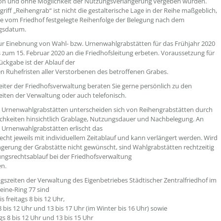
son und ohne Möglichkeit der Nutzungsverlängerung vergeben wurden.
riff „Reihengrab“ ist nicht die gestalterische Lage in der Reihe maßgeblich,
e vom Friedhof festgelegte Reihenfolge der Belegung nach dem
gsdatum.
ur Einebnung von Wahl- bzw. Urnenwahlgrabstätten für das Frühjahr 2020
 zum 15. Februar 2020 an die Friedhofsleitung erbeten. Voraussetzung für
ückgabe ist der Ablauf der
en Ruhefristen aller Verstorbenen des betroffenen Grabes.
eiter der Friedhofsverwaltung beraten Sie gerne persönlich zu den
iten der Verwaltung oder auch telefonisch.
 Urnenwahlgrabstätten unterscheiden sich von Reihengrabstätten durch
hkeiten hinsichtlich Grablage, Nutzungsdauer und Nachbelegung. An
 Urnenwahlgrabstätten erlischt das
cht jeweils mit individuellem Zeitablauf und kann verlängert werden. Wird
ngerung der Grabstätte nicht gewünscht, sind Wahlgrabstätten rechtzeitig
gsrechtsablauf bei der Friedhofsverwaltung
n.
gszeiten der Verwaltung des Eigenbetriebes Städtischer Zentralfriedhof im
eine-Ring 77 sind
 freitags 8 bis 12 Uhr,
8 bis 12 Uhr und 13 bis 17 Uhr (im Winter bis 16 Uhr) sowie
s 8 bis 12 Uhr und 13 bis 15 Uhr