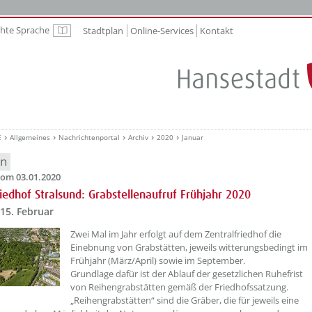
chte Sprache
Stadtplan
Online-Services
Kontakt
Leichte Sprache
E
Allgemeines
Nachrichtenportal
Archiv
2020
Januar
en
om 03.01.2020
riedhof Stralsund: Grabstellenaufruf Frühjahr 2020
 15. Februar
Zwei Mal im Jahr erfolgt auf dem Zentralfriedhof die
Einebnung von Grabstätten, jeweils witterungsbedingt im
Frühjahr (März/April) sowie im September.
Grundlage dafür ist der Ablauf der gesetzlichen Ruhefrist
von Reihengrabstätten gemäß der Friedhofssatzung.
„Reihengrabstätten“ sind die Gräber, die für jeweils eine