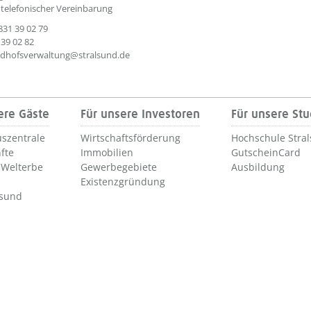
telefonischer Vereinbarung
831 39 02 79
 39 02 82
iedhofsverwaltung@stralsund.de
ere Gäste
Für unsere Investoren
Für unsere St
szentrale
Wirtschaftsförderung
Hochschule Stra
fte
Immobilien
GutscheinCard
Welterbe
Gewerbegebiete
Ausbildung
Existenzgründung
lsund