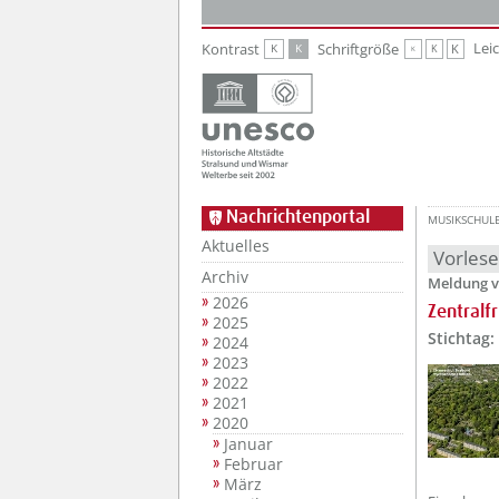
Zur Hauptnavigation
Zum Inhalt
Lei
Kontrast
Schriftgröße
K
K
K
K
K
Nachrichtenportal
MUSIKSCHUL
Aktuelles
Vorles
Archiv
Meldung v
2026
Zentralf
2025
Stichtag:
2024
2023
2022
2021
2020
Januar
Februar
März