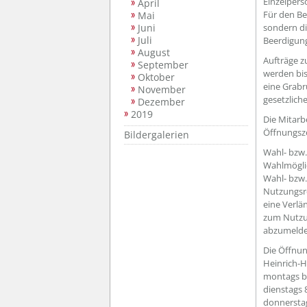
Einzelper
April
Für den Beg
Mai
Juni
sondern di
Juli
Beerdigun
August
Aufträge z
September
werden bis
Oktober
eine Grabr
November
gesetzlich
Dezember
2019
Die Mitarb
Öffnungsze
Bildergalerien
Wahl- bzw.
Wahlmöglic
Wahl- bzw.
Nutzungsre
eine Verlä
zum Nutzun
abzumelde
Die Öffnun
Heinrich-H
montags bis
dienstags 
donnerstag