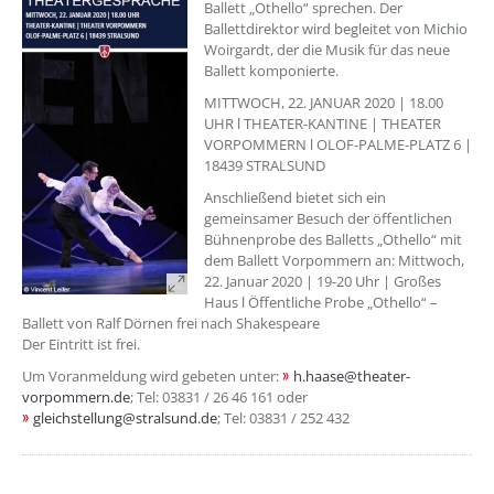
Ballett „Othello“ sprechen. Der
Ballettdirektor wird begleitet von Michio
Woirgardt, der die Musik für das neue
Ballett komponierte.
MITTWOCH, 22. JANUAR 2020 | 18.00
UHR l THEATER-KANTINE | THEATER
VORPOMMERN l OLOF-PALME-PLATZ 6 |
18439 STRALSUND
Anschließend bietet sich ein
gemeinsamer Besuch der öffentlichen
Bühnenprobe des Balletts „Othello“ mit
dem Ballett Vorpommern an: Mittwoch,
22. Januar 2020 | 19-20 Uhr | Großes
Haus l Öffentliche Probe „Othello“ –
Ballett von Ralf Dörnen frei nach Shakespeare
Der Eintritt ist frei.
Um Voranmeldung wird gebeten unter:
h.haase@theater-
vorpommern.de
; Tel: 03831 / 26 46 161 oder
gleichstellung@stralsund.de
; Tel: 03831 / 252 432