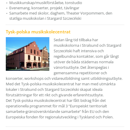
Musikkunskap/musikförståelse, tonstudio
Evenemang, konserter, projekt, tävlingar
Samarbete med skolor, daghem, Theater Vorpommern, den
statliga musikskolan i Stargard Szczeciński
Tysk-polska musikskolecentrat
Sedan lång tid tillbaka har
musikskolorna i Stralsund och Stargard
Szczeciński haft intensiva och
regelbundna kontakter, som går långt
utöver de båda städernas normala
vänortsutbyte. Det återspeglas i
gemensamma repetitioner och
konserter, workshops och vidareutbildning samt utbildningsutbyte.
Med det Tysk-polska musikskolecentrat har man med utmärkta
lokaler i Stralsund och Stargard Szczeciński skapat ideala
förutsättningar för ett rikt och givande erfarenhtsutbyte.
Det Tysk-polska musikskolecentrat har fått bidrag från det
operationella programmet för mål 3 “Europeiskt territorialt
samarbete-gränsöverskridande samarbete“ från EU och den
Europeiska fonden för regionalutveckling i Tyskland och Polen.