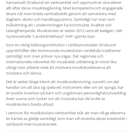
hansastadt Stralsund sin verksamhet och uppmuntrar sina elever
allt efter deras musikbegåvning. Med kompetenta och engagerade
lärare når man breda samhällsskikt genom att samarbeta med
daghem, skolor och handikappcentra. Samtidigt har man som
målsättning att i undervisningen ha kontinuitet, kvalitet och
talangfrämjande. Musikskolan är sedan 2012 centralt belägen i det
nyrenoverade ”Landständehaus” mitt i gamla stan.
Som en viktig bildningsinstitution i världsarvsstaden Stralsund
upprätthåller den kommunala musikskolan värdefulla traditioner
samtidigt som man prövar nya vägar. Det regionala och
internationella nätverket för musikalisk utbildning är minst lika
viktigt som arbetet med att motivera musikskoleleverna att
musicera och dansa.
Det är sedan länge kännt att musikundervisning, oavsett om det
handlar om att lära sig spela ett instrument eller om att sjunga, har
en positiv inverkan på barn och ungdomars personlighetsutveckling.
Även vuxna som tycker om att musicera kan de ta del av
musikskolans breda utbud.
I centrum för musikskolans verksamhet står att man vill ge eleverna
en känsla av glädje samtidigt som man vill utveckla deras kreativitet i
samband med musicerandet.