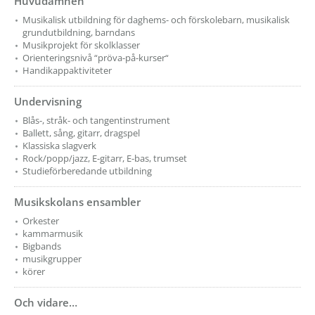
Huvudämnen
Musikalisk utbildning för daghems- och förskolebarn, musikalisk
grundutbildning, barndans
Musikprojekt för skolklasser
Orienteringsnivå “pröva-på-kurser“
Handikappaktiviteter
Undervisning
Blås-, stråk- och tangentinstrument
Ballett, sång, gitarr, dragspel
Klassiska slagverk
Rock/popp/jazz, E-gitarr, E-bas, trumset
Studieförberedande utbildning
Musikskolans ensambler
Orkester
kammarmusik
Bigbands
musikgrupper
körer
Och vidare…