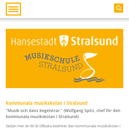
Zur Hauptnavigation
Zum Inhalt
Kommunala musikskolan i Stralsund
“Musik och dans begeistrar.“ (Wolfgang Spitz, chef för den
kommunala musikskolan i Stralsund)
Sedan mer än 60 år tillbaka bedriver den kommunala musikskolan i