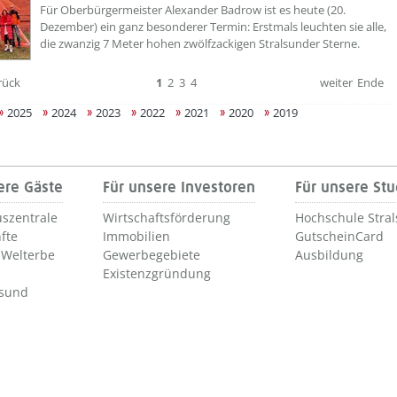
Für Oberbürgermeister Alexander Badrow ist es heute (20.
Dezember) ein ganz besonderer Termin: Erstmals leuchten sie alle,
die zwanzig 7 Meter hohen zwölfzackigen Stralsunder Sterne.
rück
1
2
3
4
weiter
Ende
2025
2024
2023
2022
2021
2020
2019
ere Gäste
Für unsere Investoren
Für unsere St
szentrale
Wirtschaftsförderung
Hochschule Stra
fte
Immobilien
GutscheinCard
Welterbe
Gewerbegebiete
Ausbildung
Existenzgründung
lsund