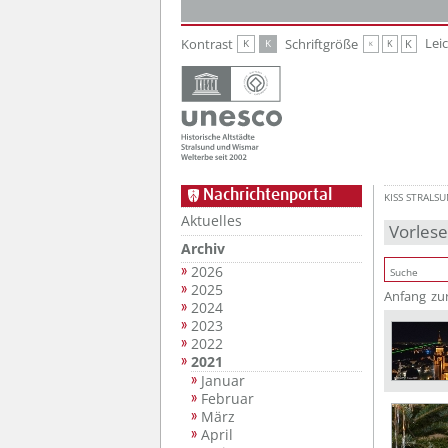
Zur Hauptnavigation
Zum Inhalt
Lei
Kontrast
Schriftgröße
K
K
K
K
K
Nachrichtenportal
KISS STRALS
Aktuelles
Vorles
Archiv
2026
2025
Anfang
zu
2024
2023
2022
2021
Januar
Februar
März
April