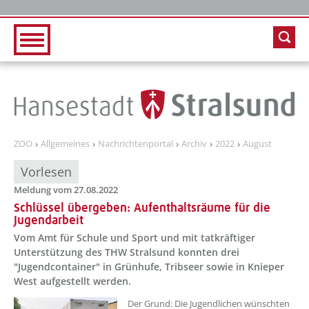
Zur Hauptnavigation
Zum Inhalt
ZOO
Allgemeines
Nachrichtenportal
Archiv
2022
August
Vorlesen
Meldung vom 27.08.2022
Schlüssel übergeben: Aufenthaltsräume für die
Jugendarbeit
Vom Amt für Schule und Sport und mit tatkräftiger
Unterstützung des THW Stralsund konnten drei
"Jugendcontainer" in Grünhufe, Tribseer sowie in Knieper
West aufgestellt werden.
??? absaetzeOben[1]/titel ???
Der Grund: Die Jugendlichen wünschten