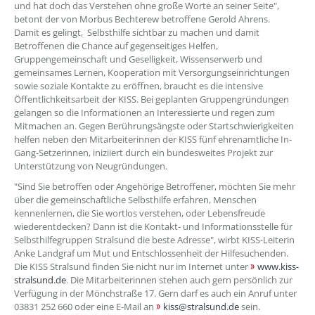
und hat doch das Verstehen ohne große Worte an seiner Seite",
betont der von Morbus Bechterew betroffene Gerold Ahrens.
Damit es gelingt, Selbsthilfe sichtbar zu machen und damit
Betroffenen die Chance auf gegenseitiges Helfen,
Gruppengemeinschaft und Geselligkeit, Wissenserwerb und
gemeinsames Lernen, Kooperation mit Versorgungseinrichtungen
sowie soziale Kontakte zu eröffnen, braucht es die intensive
Öffentlichkeitsarbeit der KISS. Bei geplanten Gruppengründungen
gelangen so die Informationen an Interessierte und regen zum
Mitmachen an. Gegen Berührungsängste oder Startschwierigkeiten
helfen neben den Mitarbeiterinnen der KISS fünf ehrenamtliche In-
Gang-Setzerinnen, iniziiert durch ein bundesweites Projekt zur
Unterstützung von Neugründungen.
"Sind Sie betroffen oder Angehörige Betroffener, möchten Sie mehr
über die gemeinschaftliche Selbsthilfe erfahren, Menschen
kennenlernen, die Sie wortlos verstehen, oder Lebensfreude
wiederentdecken? Dann ist die Kontakt- und Informationsstelle für
Selbsthilfegruppen Stralsund die beste Adresse", wirbt KISS-Leiterin
Anke Landgraf um Mut und Entschlossenheit der Hilfesuchenden.
Die KISS Stralsund finden Sie nicht nur im Internet unter
www.kiss-
stralsund.de
. Die Mitarbeiterinnen stehen auch gern persönlich zur
Verfügung in der Mönchstraße 17. Gern darf es auch ein Anruf unter
03831 252 660 oder eine E-Mail an
kiss@stralsund.de
sein.