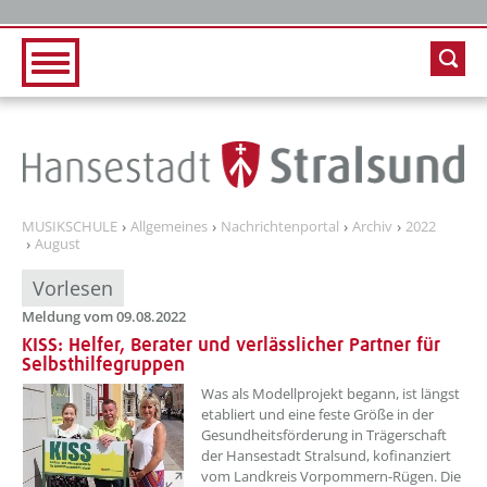
Zur Hauptnavigation
Zum Inhalt
MUSIKSCHULE
Allgemeines
Nachrichtenportal
Archiv
2022
August
Vorlesen
Meldung vom 09.08.2022
KISS: Helfer, Berater und verlässlicher Partner für
Selbsthilfegruppen
??? absaetzeOben[1]/titel ???
Was als Modellprojekt begann, ist längst
etabliert und eine feste Größe in der
Gesundheitsförderung in Trägerschaft
der Hansestadt Stralsund, kofinanziert
vom Landkreis Vorpommern-Rügen. Die