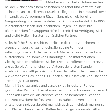
Mitarbeiterinnen helfen Interessierten
bei der Suche nach einem passenden Angebot und vermitteln die
Teilnahme an aktuell etwa 140 Selbsthilfegruppen in Stralsund sowie
im Landkreis Vorpommern-Rügen. Ganz gleich, ob bei einer
Neugründung oder einer bestehenden Gruppe unterstützt die KISS
in organisatorischen und inhaltlichen Fragen und stellt ihre
Räumlichkeiten für Gruppentreffen kostenfrei zur Verfügung. Sie ist
und bleibt Helfer - Berater - verlässlicher Partner.
Selbsthilfe heißt, sein Schicksal selbst in die Hand zu nehmen und
eigenverantwortlich zu handeln. Sie ist eine Form der
selbstorganisierten Hilfe, bei der sich Menschen in ähnlicher Lage
austauschen und somit von Erfahrungen und Informationen
Gleichgesinnter profitieren. Sie besitzen "Betroffenenkompetenz",
wie es Gerold Ahrens - einer der Akteure der ersten Stunde -
ausdrückt. Das trifft jede Art und Form der Selbsthilfe für seelische
wie körperliche Gesundheit, z.B. eben auch Einsamkeit, Verluste oder
Trennungssituationen.
Man trifft sich zwanglos und ganz diskret, in lockerer Runde, in
geschützten Räumen. Hier ist man ganz unter sich - wenn man es will
- oder lädt Gäste ein, die aus fachlicher und beratender Sicht den
Horizont erweitern helfen. "Wo bereits Nähe und Vertrautheit
entstanden sind, verabredet man sich auch gern einfach mal nur so
zum Pläuschchen auf einen Kaffee, lebt den ganz normalen Alltag