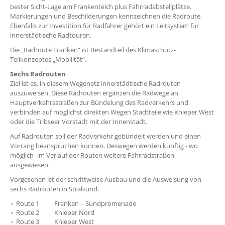
bester Sicht-Lage am Frankenteich plus Fahrradabstellplätze.
Markierungen und Beschilderungen kennzeichnen die Radroute.
Ebenfalls zur Investition für Radfahrer gehört ein Leitsystem für
innerstädtische Radtouren.
Die „Radroute Franken“ ist Bestandteil des Klimaschutz-
Teilkonzeptes „Mobilität“.
Sechs Radrouten
Ziel ist es, in diesem Wegenetz innerstädtische Radrouten
auszuweisen. Diese Radrouten ergänzen die Radwege an
Hauptverkehrsstraßen zur Bündelung des Radverkehrs und
verbinden auf möglichst direkten Wegen Stadtteile wie Knieper West
oder die Tribseer Vorstadt mit der Innenstadt.
Auf Radrouten soll der Radverkehr gebündelt werden und einen
Vorrang beanspruchen können. Deswegen werden künftig - wo
möglich- im Verlauf der Routen weitere Fahrradstraßen
ausgewiesen.
Vorgesehen ist der schrittweise Ausbau und die Ausweisung von
sechs Radrouten in Stralsund:
Route 1 Franken – Sundpromenade
Route 2 Knieper Nord
Route 3 Knieper West