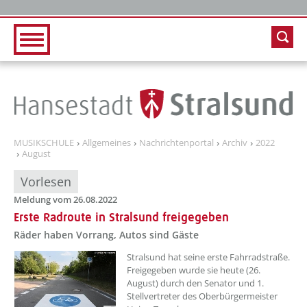
Zur Hauptnavigation
Zum Inhalt
MUSIKSCHULE
Allgemeines
Nachrichtenportal
Archiv
2022
August
Vorlesen
Meldung vom 26.08.2022
Erste Radroute in Stralsund freigegeben
Räder haben Vorrang, Autos sind Gäste
??? absaetzeOben[1]/titel ???
Stralsund hat seine erste Fahrradstraße.
Freigegeben wurde sie heute (26.
August) durch den Senator und 1.
Stellvertreter des Oberbürgermeister