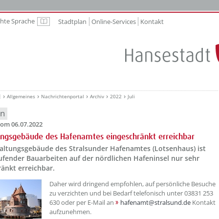
chte Sprache
Stadtplan
Online-Services
Kontakt
Leichte Sprache
E
Allgemeines
Nachrichtenportal
Archiv
2022
Juli
en
om 06.07.2022
ngsgebäude des Hafenamtes eingeschränkt erreichbar
altungsgebäude des Stralsunder Hafenamtes (Lotsenhaus) ist
ufender Bauarbeiten auf der nördlichen Hafeninsel nur sehr
änkt erreichbar.
??? absaetzeOben[1]/titel ???
Daher wird dringend empfohlen, auf persönliche Besuche
zu verzichten und bei Bedarf telefonisch unter 03831 253
630 oder per E-Mail an
hafenamt@stralsund.de
Kontakt
aufzunehmen.