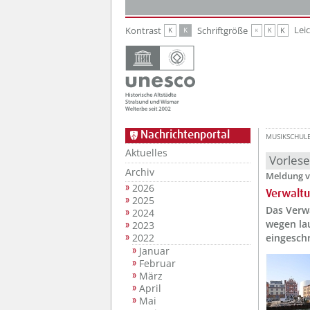
Zur Hauptnavigation
Zum Inhalt
Lei
Kontrast
Schriftgröße
K
K
K
K
K
Nachrichtenportal
MUSIKSCHUL
Aktuelles
Vorles
Archiv
Meldung v
2026
Verwaltu
2025
Das Verw
2024
wegen la
2023
2022
eingeschr
Januar
Februar
März
April
Mai