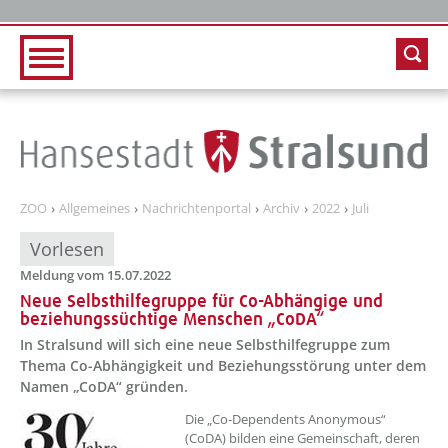
Zur Hauptnavigation
Zum Inhalt
ZOO
Allgemeines
Nachrichtenportal
Archiv
2022
Juli
Vorlesen
Meldung vom 15.07.2022
Neue Selbsthilfegruppe für Co-Abhängige und
beziehungssüchtige Menschen „CoDA“
In Stralsund will sich eine neue Selbsthilfegruppe zum
Thema Co-Abhängigkeit und Beziehungsstörung unter dem
Namen „CoDA“ gründen.
??? absaetzeOben[1]/titel ???
Die „Co-Dependents Anonymous“
(CoDA) bilden eine Gemeinschaft, deren