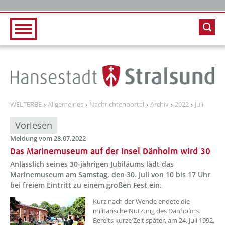
Zur Hauptnavigation
Zum Inhalt
WELTERBE
Allgemeines
Nachrichtenportal
Archiv
2022
Juli
Vorlesen
Meldung vom 28.07.2022
Das Marinemuseum auf der Insel Dänholm wird 30
Anlässlich seines 30-jährigen Jubiläums lädt das
Marinemuseum am Samstag, den 30. Juli von 10 bis 17 Uhr
bei freiem Eintritt zu einem großen Fest ein.
??? absaetzeOben[1]/titel ???
Kurz nach der Wende endete die
militärische Nutzung des Dänholms.
Bereits kurze Zeit später, am 24. Juli 1992,