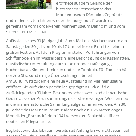
eröffnete auf dem Gelände der
historischen Sternschanze das
Marinemuseum Dänholm. Gegründet
und in den letzten Jahren wieder „herausgeputzt“ wurde es
gemeinsam vom Förderverein Marinemuseum Dänholm und vom
STRALSUND MUSEUM.
Anlässlich seines 30-jährigen Jubiläums lädt das Marinemuseum am
Samstag, den 30. Juli von 10 bis 17 Uhr bei freiem Eintritt zu einem
großen Fest ein. Auf dem Programm stehen Vorführungen von
Schiffsmodellen im Wasserbassin, eine Besichtigung der Kasematten,
musikalische Unterhaltung durch „De Prohner Hafengang“,
Kuchenbasar, Kinderschminken und eine Tombola. Für Familien hält
der Zoo Stralsund einige Überraschungen bereit.
Am 30. Juli wird zudem eine neue Ausstellung im Marinemuseum
eröffnet. Sie wirft einen persönlich geprägten Blick auf die
zurückliegenden 30 Jahre. Besonders sehenswert sind die nautischen
Geräte aus einer Privatsammlung, die erst vor wenigen Wochen neu
in die marinehistorische Sammlung aufgenommen wurden. Am 30.
Juli erhält das Marinemuseum zudem noch ein 1,25 Meter langes
Modell der „Bismarck“, dem 1941 versenkten Schlachtschiff der
deutschen Kriegsmarine.
Begleitet wird das Jubiläum bereits seit Anfang Juli vom „Museum auf