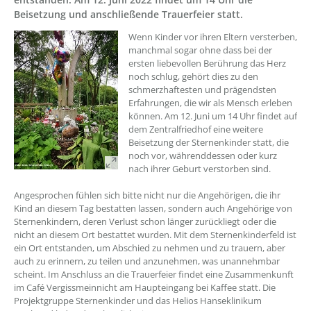
Beisetzung und anschließende Trauerfeier statt.
??? absaetzeOben[1]/titel ???
Wenn Kinder vor ihren Eltern versterben,
manchmal sogar ohne dass bei der
ersten liebevollen Berührung das Herz
noch schlug, gehört dies zu den
schmerzhaftesten und prägendsten
Erfahrungen, die wir als Mensch erleben
können. Am 12. Juni um 14 Uhr findet auf
dem Zentralfriedhof eine weitere
Beisetzung der Sternenkinder statt, die
noch vor, währenddessen oder kurz
nach ihrer Geburt verstorben sind.
Angesprochen fühlen sich bitte nicht nur die Angehörigen, die ihr
Kind an diesem Tag bestatten lassen, sondern auch Angehörige von
Sternenkindern, deren Verlust schon länger zurückliegt oder die
nicht an diesem Ort bestattet wurden. Mit dem Sternenkinderfeld ist
ein Ort entstanden, um Abschied zu nehmen und zu trauern, aber
auch zu erinnern, zu teilen und anzunehmen, was unannehmbar
scheint. Im Anschluss an die Trauerfeier findet eine Zusammenkunft
im Café Vergissmeinnicht am Haupteingang bei Kaffee statt. Die
Projektgruppe Sternenkinder und das Helios Hanseklinikum