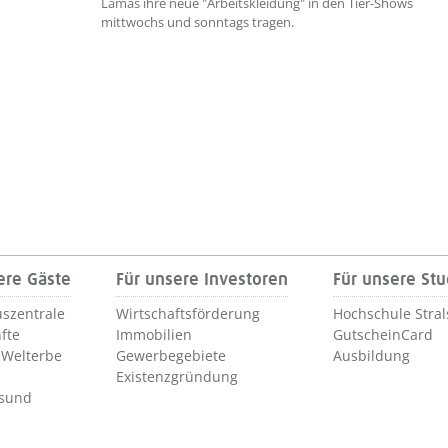
Lamas ihre neue "Arbeitskleidung" in den Tier-Shows
mittwochs und sonntags tragen.
ere Gäste
Für unsere Investoren
Für unsere St
szentrale
Wirtschaftsförderung
Hochschule Stra
fte
Immobilien
GutscheinCard
Welterbe
Gewerbegebiete
Ausbildung
Existenzgründung
lsund