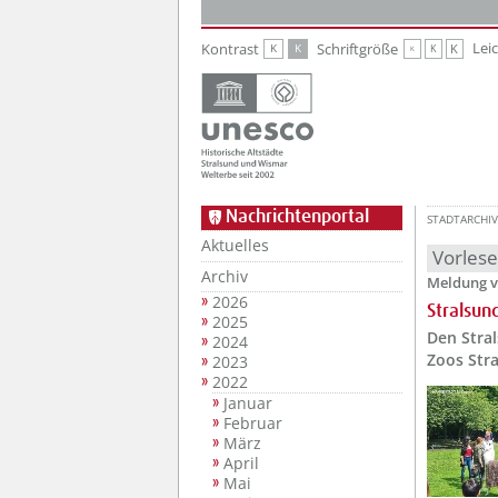
Zur Hauptnavigation
Zum Inhalt
Lei
Kontrast
Schriftgröße
K
K
K
K
K
Nachrichtenportal
STADTARCHIV
Aktuelles
Vorles
Archiv
Meldung v
2026
Stralsun
2025
Den Stra
2024
Zoos Stra
2023
2022
Januar
Februar
März
April
Mai