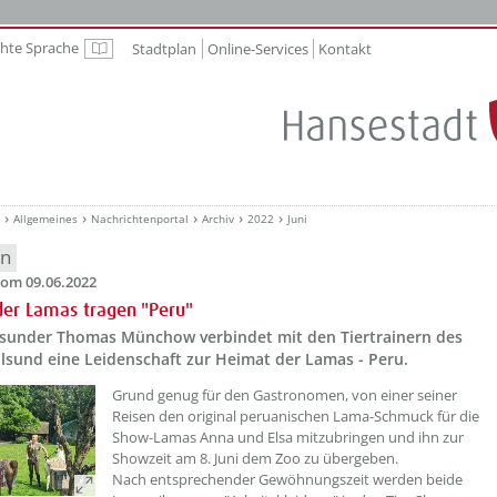
chte Sprache
Stadtplan
Online-Services
Kontakt
Leichte Sprache
Allgemeines
Nachrichtenportal
Archiv
2022
Juni
en
om 09.06.2022
der Lamas tragen "Peru"
lsunder Thomas Münchow verbindet mit den Tiertrainern des
lsund eine Leidenschaft zur Heimat der Lamas - Peru.
??? absaetzeOben[1]/titel ???
Grund genug für den Gastronomen, von einer seiner
Reisen den original peruanischen Lama-Schmuck für die
Show-Lamas Anna und Elsa mitzubringen und ihn zur
Showzeit am 8. Juni dem Zoo zu übergeben.
Nach entsprechender Gewöhnungszeit werden beide