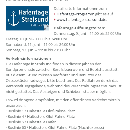
??? absaetzeOben[1]/titel ???
Detaillierte Informationen zum
Hafentage-Programm
gibt es auf
www.hafentage-stralsund.de
.
Hafentage-Öffnungszeiten:
Donnerstag, 9. Juni – 11:00 bis 22:00 Uhr
Freitag, 10. Juni – 11:00 bis 24:00 Uhr
Sonnabend, 11. Juni – 11:00 bis 24:00 Uhr
Sonntag, 12. Juni – 11:30 bis 20:00 Uhr
Verkehrsinformationen
Die Hafentage in Stralsund finden in diesem Jahr an der
Sundpromenade zwischen Berufsfeuerwehr und Bootshaus statt.
Aus diesem Grund müssen Radfahrer und Benutzer des
Ostseeküstenradweges bitte beachten:. Das Radfahren durch das
Veranstaltungsgelände, während des Veranstaltungszeitraumes, ist
nicht gestattet. Das Absteigen und Schieben ist aber möglich.
Es wird dringend empfohlen, mit den öffentlichen Verkehrsmitteln
anzureisen:
· Buslinie 1 / Haltestelle Olof-Palme-Platz
· Buslinie 4 / Haltestelle Olof-Palme-Platz
· Buslinie 6 / Haltestelle Hafen
· Buslinie 60 / Haltestelle Olof-Palme-Platz (Nachtexpress)