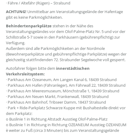
· Fähre / Altefähr (Rügen) – Stralsund
ACHTUNG!
Unmittelbar am Veranstaltungsgelände der Hafentage
gibt es keine Parkmöglichkeiten.
Behindertenparkplätze
stehen in der Nähe des
Veranstaltungsgeländes vor dem Olof-Palme-Platz Nr. 5 und vor der
Schillstraße 5-7 sowie in den Parkhäusern (gebührenpflichtig) zur
Verfügung.
Außerdem sind alle Parkmöglichkeiten an der Nordmole
(Bewohnerparkplätze und gebührenpflichtige Parkplätze) wegen der
gleichzeitig stattfindenden 72. Stralsunder Segelwoche voll gesperrt.
Autofahrer folgen bitte dem
innerstädtischen
Verkehrsleitsystem:
· Parkhaus Am Ozeaneum, Am Langen Kanal 6, 18439 Stralsund
· Parkhaus Am Hafen (Fähranleger), Am Fährwall 22, 18439 Stralsund
· Parkhaus Am Meeresmuseum, Mönchstraße 1, 18439 Stralsund
· Parkhaus Am Neuen Markt, Frankenwall, 18439 Stralsund
· Parkhaus Am Bahnhof, Tribseer Damm, 18437 Stralsund
· Park + Ride-Parkplatz Schwarze Kuppe mit Bushaltestelle direkt vor
dem Parkplatz:
o Buslinie 1 in Richtung Altstadt Ausstieg Olof-Palme-Platz
o Buslinie 1 in Richtung in Richtung OZEANEUM Ausstieg OZEANEUM
è weiter zu Fuß (circa 3 Minuten) bis zum Veranstaltungsgelände