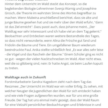
Hinter dem Unterricht im Wald steckt das Konzept, so die
begleitenden Biologie-Lehrerinnen Svenja Warnig und Josephine
Grosch, die Theorie im wahrsten Sinne des Wortes begreifbar zu
machen. Wenn Malwina anschließend berichtet, dass sie alte und
junge Bäume gesehen hat und sie mehr über den Wald erfuhr, "dann
ist das Ziel erreicht". Dazu passt auch, dass Johanne meint, „Der
Waldtag war sehr interessant und ich habe viel an dem Tag gelernt.“
Beobachten und Entdecken waren weitere Bestandteile des Tages,
so dass nicht verwunderte, wenn Alina die Frösche gut fand und
Fridolin die Bäume und Tiere. Ein umgefallener Baum wiederum
beeindruckte Paul. Anika stellte schließlich fest „Es war alles sehr leise
- die Vögel und das Rascheln der Bäume." Einem Schüler ging es nicht
so gut - wegen der vielen Nacktschnecken im Wald. Aber nicht etwa,
weil die so glibberig sind, nein: Er hatte Angst, sie beim Laufen kaputt
zu treten.
Waldtage auch in Zukunft
Forstmitarbeiterin Sandra Hagedorn zieht nach dem Tag das
Resümee: „Der Unterricht im Wald war ein voller Erfolg. Zu sehen, mit
welcher Neugier die Jugendlichen den Wald für sich entdeckt haben
und wie viele Fragen aufgeworfen wurden, war für uns eine große
Freude. Der Tag hat uns einmal mehr gezeigt, dass der Wald Raum
für eine Vielzahl persönlicher Beobachtungen und Erlebnisse in und