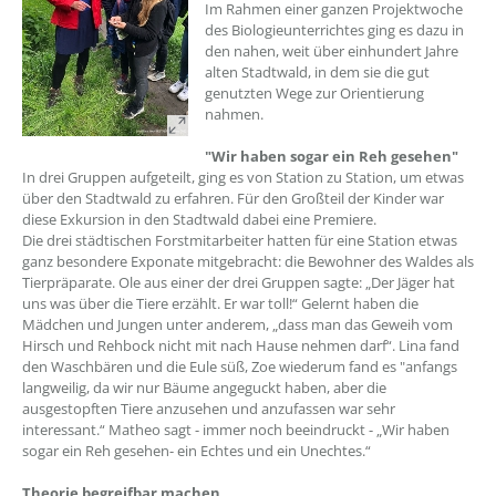
Im Rahmen einer ganzen Projektwoche
des Biologieunterrichtes ging es dazu in
den nahen, weit über einhundert Jahre
alten Stadtwald, in dem sie die gut
genutzten Wege zur Orientierung
nahmen.
"Wir haben sogar ein Reh gesehen"
In drei Gruppen aufgeteilt, ging es von Station zu Station, um etwas
über den Stadtwald zu erfahren. Für den Großteil der Kinder war
diese Exkursion in den Stadtwald dabei eine Premiere.
Die drei städtischen Forstmitarbeiter hatten für eine Station etwas
ganz besondere Exponate mitgebracht: die Bewohner des Waldes als
Tierpräparate. Ole aus einer der drei Gruppen sagte: „Der Jäger hat
uns was über die Tiere erzählt. Er war toll!“ Gelernt haben die
Mädchen und Jungen unter anderem, „dass man das Geweih vom
Hirsch und Rehbock nicht mit nach Hause nehmen darf“. Lina fand
den Waschbären und die Eule süß, Zoe wiederum fand es "anfangs
langweilig, da wir nur Bäume angeguckt haben, aber die
ausgestopften Tiere anzusehen und anzufassen war sehr
interessant.“ Matheo sagt - immer noch beeindruckt - „Wir haben
sogar ein Reh gesehen- ein Echtes und ein Unechtes.“
Theorie begreifbar machen