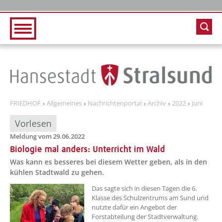
Zur Hauptnavigation
Zum Inhalt
FRIEDHOF
Allgemeines
Nachrichtenportal
Archiv
2022
Juni
Vorlesen
Meldung vom 29.06.2022
Biologie mal anders: Unterricht im Wald
Was kann es besseres bei diesem Wetter geben, als in den
kühlen Stadtwald zu gehen.
??? absaetzeOben[1]/titel ???
Das sagte sich in diesen Tagen die 6.
Klasse des Schulzentrums am Sund und
nutzte dafür ein Angebot der
Forstabteilung der Stadtverwaltung.