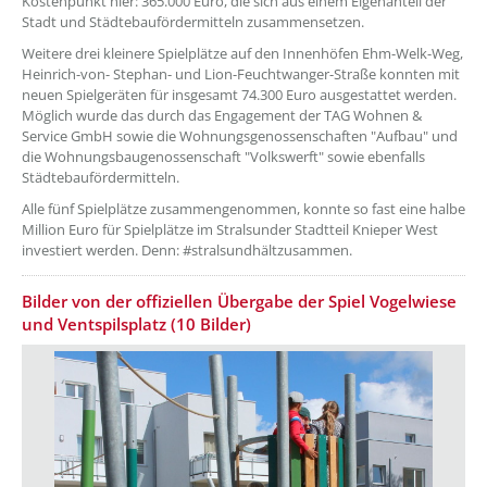
Kostenpunkt hier: 365.000 Euro, die sich aus einem Eigenanteil der
Stadt und Städtebaufördermitteln zusammensetzen.
Weitere drei kleinere Spielplätze auf den Innenhöfen Ehm-Welk-Weg,
Heinrich-von- Stephan- und Lion-Feuchtwanger-Straße konnten mit
neuen Spielgeräten für insgesamt 74.300 Euro ausgestattet werden.
Möglich wurde das durch das Engagement der TAG Wohnen &
Service GmbH sowie die Wohnungsgenossenschaften "Aufbau" und
die Wohnungsbaugenossenschaft "Volkswerft" sowie ebenfalls
Städtebaufördermitteln.
Alle fünf Spielplätze zusammengenommen, konnte so fast eine halbe
Million Euro für Spielplätze im Stralsunder Stadtteil Knieper West
investiert werden. Denn: #stralsundhältzusammen.
Bilder von der offiziellen Übergabe der Spiel Vogelwiese
und Ventspilsplatz (10 Bilder)