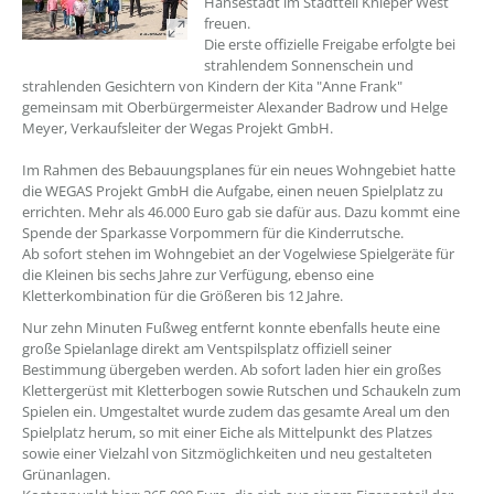
Hansestadt im Stadtteil Knieper West
freuen.
Die erste offizielle Freigabe erfolgte bei
strahlendem Sonnenschein und
strahlenden Gesichtern von Kindern der Kita "Anne Frank"
gemeinsam mit Oberbürgermeister Alexander Badrow und Helge
Meyer, Verkaufsleiter der Wegas Projekt GmbH.
Im Rahmen des Bebauungsplanes für ein neues Wohngebiet hatte
die WEGAS Projekt GmbH die Aufgabe, einen neuen Spielplatz zu
errichten. Mehr als 46.000 Euro gab sie dafür aus. Dazu kommt eine
Spende der Sparkasse Vorpommern für die Kinderrutsche.
Ab sofort stehen im Wohngebiet an der Vogelwiese Spielgeräte für
die Kleinen bis sechs Jahre zur Verfügung, ebenso eine
Kletterkombination für die Größeren bis 12 Jahre.
Nur zehn Minuten Fußweg entfernt konnte ebenfalls heute eine
große Spielanlage direkt am Ventspilsplatz offiziell seiner
Bestimmung übergeben werden. Ab sofort laden hier ein großes
Klettergerüst mit Kletterbogen sowie Rutschen und Schaukeln zum
Spielen ein. Umgestaltet wurde zudem das gesamte Areal um den
Spielplatz herum, so mit einer Eiche als Mittelpunkt des Platzes
sowie einer Vielzahl von Sitzmöglichkeiten und neu gestalteten
Grünanlagen.