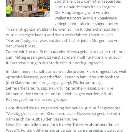
Sporthalle, dazu kommt ein separates
Hort-Gebäude eines freien Trägers.
Der Haupteingang wird von der
Wallensteinstraße in die Vogelwiese
verlegt, dann mit einer sogenannten
"Kiss-and- go-Zone". Eltern können so ihre Kinder sicher aus dem
Auto aussteigen lassen und dann weiterfahren. Damit soll der
"Knoten" aufgelöst werden, der sich bisher jeden Morgen neu vor
der Schule bildet.
Zudem wird an das Schulhaus eine Mensa gebaut, die aber nicht nur
zum Mittag essen genutzt wird, sondern multifunktional und auch
für Veranstaltungen des Stadtteiles zur Verfügung steht.
Im dann neuen Schulhaus werden die breiten Flure umgestaltet, weil
Sprachheilklassen!, Wir schaffen Cluster in familiärer Atmosphäre
(drei Klassenräume pro Jahrgang, zzgl. Förderraum, zzgl.
Lehrerarbeitsraum, zzgl. Raum für Sprachheilklasse). Die Flure
können in den Unterricht voll mit einbezogen werden, z.B. als
Rückzugsort für kleine Lerngruppen.
Geprüft wird die Raumgestaltung der neuen "Juri" auf sogenannte
"Vierzügigkeit, also pro Klassenstufe vier Klassen, so gestaltet sich
dann auch der Aufbau der Klassenräume.
Neue Bestandteile sind deutlich mehr Toiletten als bisher ("kurze
Wege!"), Förder-/Differenzierungsräume, Lehrerarbeitsplätze sowie