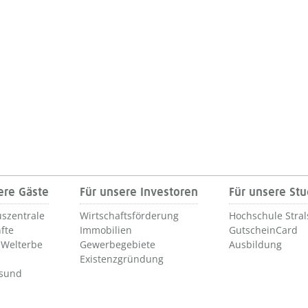
ere Gäste
Für unsere Investoren
Für unsere St
szentrale
Wirtschaftsförderung
Hochschule Stra
fte
Immobilien
GutscheinCard
Welterbe
Gewerbegebiete
Ausbildung
Existenzgründung
lsund