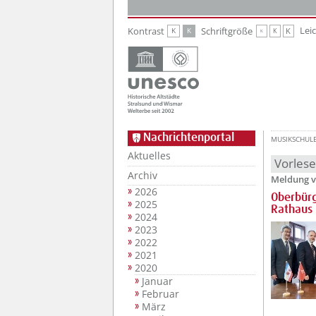
Zur Hauptnavigation
Zum Inhalt
Lei
Kontrast
Schriftgröße
K
K
K
K
K
Nachrichtenportal
MUSIKSCHUL
Aktuelles
Vorles
Archiv
Meldung v
2026
Oberbürg
2025
Rathaus
2024
2023
2022
2021
2020
Januar
Februar
März