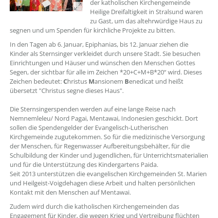
der katholischen Kirchengemeinde
Heilige Dreifaltigkeit in Stralsund waren
zu Gast, um das altehrwürdige Haus zu
segnen und um Spenden für kirchliche Projekte zu bitten.
In den Tagen ab 6. Januar, Epiphanias, bis 12. Januar ziehen die
Kinder als Sternsinger verkleidet durch unsere Stadt. Sie besuchen
Einrichtungen und Häuser und wünschen den Menschen Gottes
Segen, der sichtbar für alle im Zeichen *20+C+M+B*20“ wird. Dieses
Zeichen bedeutet:
C
hristus
M
ansionem
B
enedicat und heißt
übersetzt "Christus segne dieses Haus".
Die Sternsingerspenden werden auf eine lange Reise nach
Nemnemleleu/ Nord Pagai, Mentawai, Indonesien geschickt. Dort
sollen die Spendengelder der Evangelisch-Lutherischen
Kirchgemeinde zugutekommen. So für die medizinische Versorgung
der Menschen, für Regenwasser Aufbereitungsbehälter, für die
Schulbildung der Kinder und Jugendlichen, für Unterrichtsmaterialien
und für die Unterstützung des Kindergartens Paida.
Seit 2013 unterstützen die evangelischen Kirchgemeinden St. Marien
und Heilgeist-Voigdehagen diese Arbeit und halten persönlichen
Kontakt mit den Menschen auf Mentawai.
Zudem wird durch die katholischen Kirchengemeinden das
Engagement für Kinder, die wegen Krieg und Vertreibung flüchten